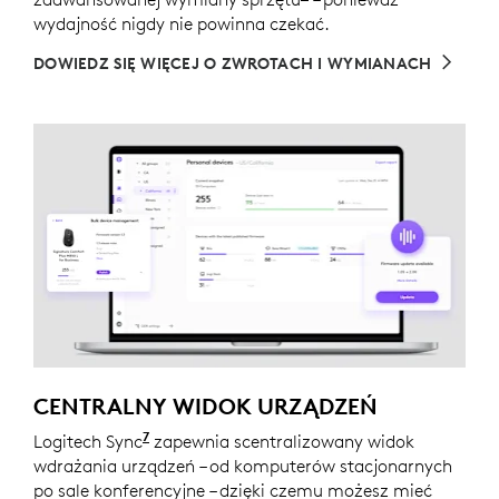
wydajność nigdy nie powinna czekać.
DOWIEDZ SIĘ WIĘCEJ O ZWROTACH I WYMIANACH
CENTRALNY WIDOK URZĄDZEŃ
7
Logitech Sync
Wymaga pobrania aplikacji Logi Tune na
zapewnia scentralizowany widok
wdrażania urządzeń – od komputerów stacjonarnych
po sale konferencyjne – dzięki czemu możesz mieć