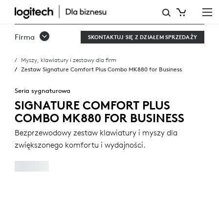
ZESTAW
SIGNATURE
Firma
SKONTAKTUJ SIĘ Z DZIAŁEM SPRZEDAŻY
COMFORT
Myszy, klawiatury i zestawy dla firm
PLUS
Zestaw Signature Comfort Plus Combo MK880 for Business
COMBO
Seria sygnaturowa
MK880
SIGNATURE COMFORT PLUS
COMBO MK880 FOR BUSINESS
FOR
Bezprzewodowy zestaw klawiatury i myszy dla
BUSINESS
zwiększonego komfortu i wydajności.