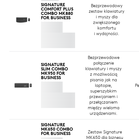
SIGNATURE
Bezprzewodowy
COMFORT PLUS
zestaw klawiatury
WYKONANE Z PLASTIKU
COMBO MK880
i myszy dla
FOR BUSINESS
POCHODZĄCEGO Z RECYKLINGU
zwiększonego
komfortu
Części plastikowe zestawu Signature Comfort Plus
i wydajności.
Combo MK880 for Business zawierają certyfikowany
plastik pokonsumencki z recyklingu – 77%
8
w przypadku klawiatury i 63% w przypadku myszy
Z wył
–
Bezprzewodowe
aby dać drugie życie tworzywom sztucznym
połączenie
wycofanym z eksploatacji, pochodzącym ze starych
SIGNATURE
klawiatury i myszy
SLIM COMBO
urządzeń elektronicznych i pomóc w ograniczeniu
MK950 FOR
z możliwością
BUSINESS
naszego śladu węglowego.
pisania jak na
laptopie,
P
INFORMACJE O PRZETWORZONYCH TWORZYWACH
superszybkim
SZTUCZNYCH
przewijaniem i
przełączaniem
między wieloma
urządzeniami.
SIGNATURE
MK650 COMBO
Zestaw Signature
FOR BUSINESS
MK650 dla biznesu