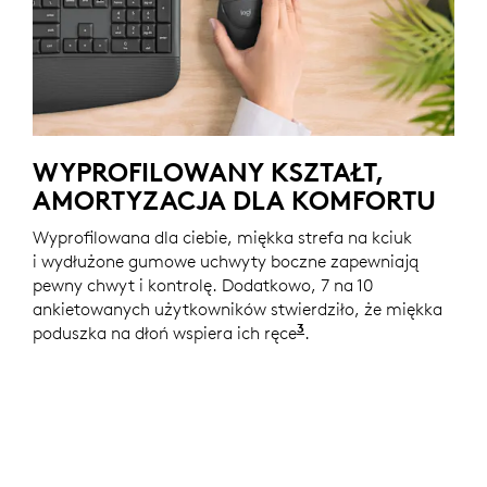
WYPROFILOWANY KSZTAŁT,
AMORTYZACJA DLA KOMFORTU
Wyprofilowana dla ciebie, miękka strefa na kciuk
i wydłużone gumowe uchwyty boczne zapewniają
pewny chwyt i kontrolę. Dodatkowo, 7 na 10
ankietowanych użytkowników stwierdziło, że miękka
3
poduszka na dłoń wspiera ich ręce
Na podstawie dwutygo
.