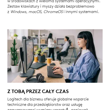
w środowiskach z wieloma systemami operacyjnymi.
Zestaw klawiatury i myszy działa bezproblemowo
z
Windows
,
macOS
,
ChromeOS
i innymi systemami.
Z TOBĄ PRZEZ CAŁY CZAS
Logitech dla biznesu oferuje globalne wsparcie
techniczne dla przedsiębiorstw oraz usługę
6
zaawansowanej wymiany sprzętu
Usługa dostępna po z
– ponieważ