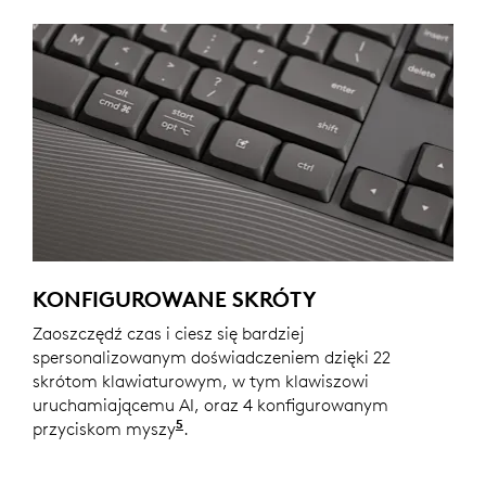
KONFIGUROWANE SKRÓTY
Zaoszczędź czas i ciesz się bardziej
spersonalizowanym doświadczeniem dzięki 22
skrótom klawiaturowym, w tym klawiszowi
uruchamiającemu AI, oraz 4 konfigurowanym
5
przyciskom myszy
Konfigurowanie urządzenia wymaga 
.