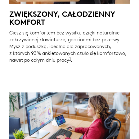
ZWIĘKSZONY, CAŁODZIENNY
KOMFORT
Ciesz się komfortem bez wysiłku dzięki naturalnie
zakrzywionej klawiaturze, godzinami bez przerwy.
Mysz z poduszką, idealna dla zapracowanych,
z których 93% ankietowanych czuło się komfortowo,
1
nawet po całym dniu pracy
Na podstawie badania Logit
.