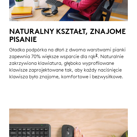
NATURALNY KSZTAŁT, ZNAJOME
PISANIE
Gładka podpórka na dłoń z dwoma warstwami pianki
2
zapewnia 70% większe wsparcie dla rąk
Na podstawie ba
. Naturalnie
zakrzywiona klawiatura, głęboko wyprofilowane
klawisze zaprojektowane tak, aby każdy naciśnięcie
klawisza było znajome, komfortowe i bezwysiłkowe.