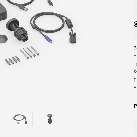
Z
a
s
k
p
u
P