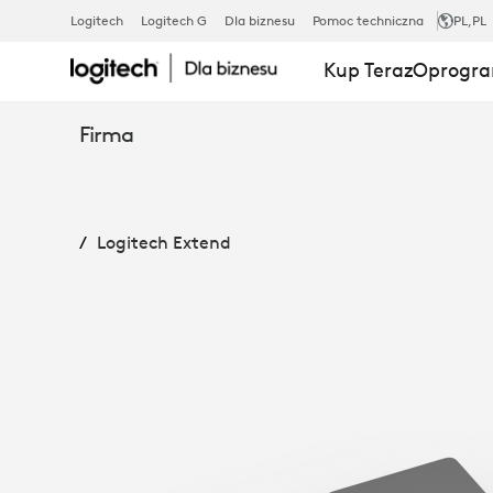
LOGITECH
Logitech
Logitech G
Dla biznesu
Pomoc techniczna
PL
,PL
Kup Teraz
Oprogra
EXTEND
Firma
Logitech Extend