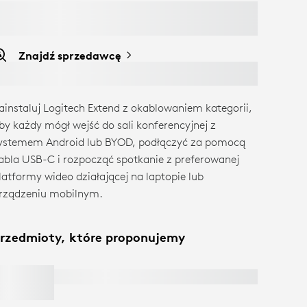
Znajdź sprzedawcę
ainstaluj Logitech Extend z okablowaniem kategorii,
by każdy mógł wejść do sali konferencyjnej z
ystemem Android lub BYOD, podłączyć za pomocą
abla USB-C i rozpocząć spotkanie z preferowanej
latformy wideo działającej na laptopie lub
rządzeniu mobilnym.
rzedmioty, które proponujemy
100W USB-C CHARGER