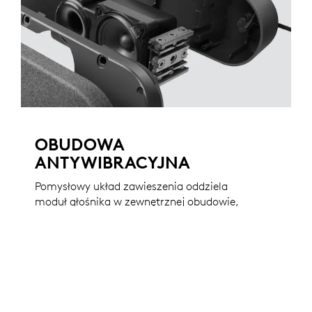
OBUDOWA
ANTYWIBRACYJNA
Pomysłowy układ zawieszenia oddziela
moduł głośnika w zewnętrznej obudowie,
praktycznie eliminując wibracje, które mogą
przenosić się po ścianach, podstawkach i
stołach. Ta oczekująca na patent konstrukcja
zapewnia doskonałą skuteczność eliminacji
echa paneli mikrofonowych Rally,
jednocześnie zapewniając czystość i
stabilność obrazów, nawet przy wysokich