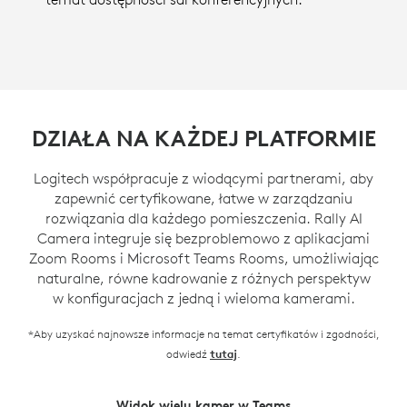
DZIAŁA NA KAŻDEJ PLATFORMIE
Logitech współpracuje z wiodącymi partnerami, aby
zapewnić certyfikowane, łatwe w zarządzaniu
rozwiązania dla każdego pomieszczenia. Rally AI
Camera integruje się bezproblemowo z aplikacjami
Zoom Rooms i Microsoft Teams Rooms, umożliwiając
naturalne, równe kadrowanie z różnych perspektyw
w konfiguracjach z jedną i wieloma kamerami.
*Aby uzyskać najnowsze informacje na temat certyfikatów i zgodności,
odwiedź
.
tutaj
Widok wielu kamer w Teams
Zoom Intelligent Director