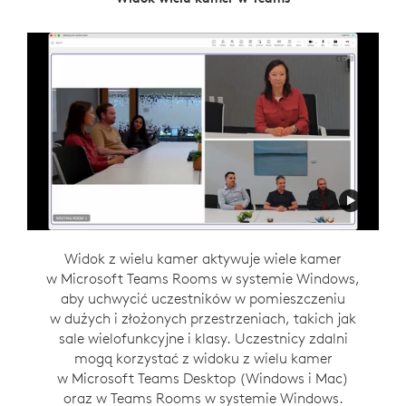
Funkcja Intelligent Director wspiera elastyczną
Widok z wielu kamer aktywuje wiele kamer
w Microsoft Teams Rooms w systemie Windows,
komunikację, tworząc inkluzywne środowisko
hybrydowe do spotkań. Ta funkcja Zoom Rooms
aby uchwycić uczestników w pomieszczeniu
w dużych i złożonych przestrzeniach, takich jak
w systemie Windows daje osobom
w pomieszczeniu własną przestrzeń w widoku
sale wielofunkcyjne i klasy. Uczestnicy zdalni
galerii, aby miały taką samą szansę na bycie
mogą korzystać z widoku z wielu kamer
w Microsoft Teams Desktop (Windows i Mac)
widzianym i słyszanym, jak wszyscy inni
oraz w Teams Rooms w systemie Windows.
uczestnicy spotkania.