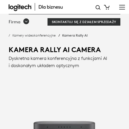
KAMERA
RALLY
Firma
SKONTAKTUJ SIĘ Z DZIAŁEM SPRZEDAŻY
AI:
Kamery wideokonferencyjne
Kamera Rally AI
INTELIGENTNE
KADROWANIE
KAMERA RALLY AI CAMERA
I DOSKONAŁY
Dyskretna kamera konferencyjna z funkcjami AI
i doskonałym układem optycznym
UKŁAD
OPTYCZNY
|
LOGITECH