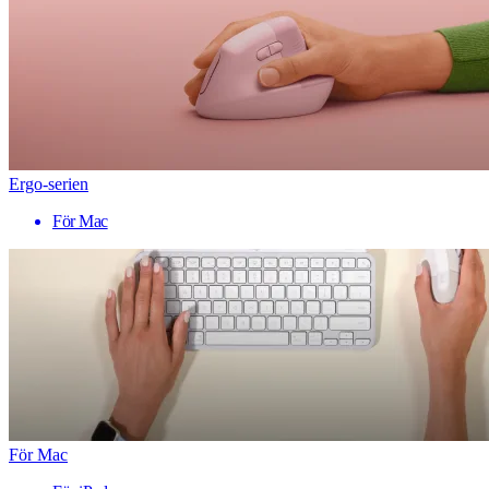
Ergo-serien
För Mac
För Mac