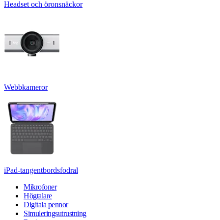
Headset och öronsnäckor
Webbkameror
iPad-tangentbordsfodral
Mikrofoner
Högtalare
Digitala pennor
Simuleringsutrustning