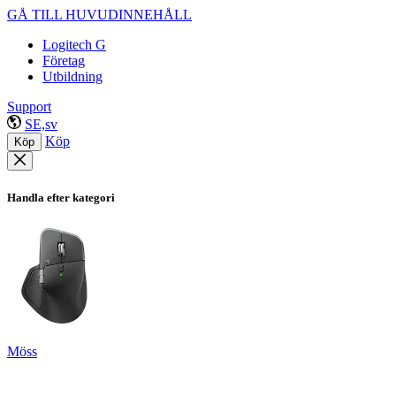
GÅ TILL HUVUDINNEHÅLL
Logitech G
Företag
Utbildning
Support
SE,sv
Köp
Köp
Handla efter kategori
Möss