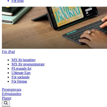
För iPad
För iPad
MX för kreatörer
MX för programmerare
På resande fot
Ultimate Ears
För spelande
För företag
Programvara
Erbjudanden
Planet