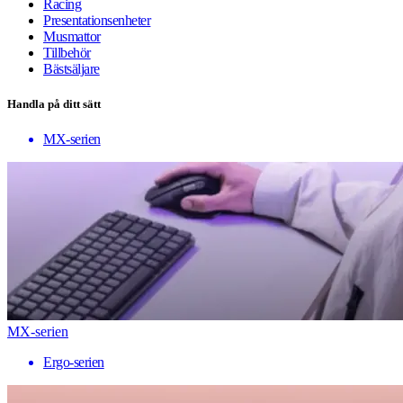
Racing
Presentationsenheter
Musmattor
Tillbehör
Bästsäljare
Handla på ditt sätt
MX-serien
MX-serien
Ergo-serien