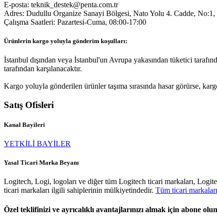
E-posta: teknik_destek@penta.com.tr
Adres: Dudullu Organize Sanayi Bölgesi, Nato Yolu 4. Cadde, No:1, 
Çalışma Saatleri: Pazartesi-Cuma, 08:00-17:00
Ürünlerin kargo yoluyla gönderim koşulları:
İstanbul dışından veya İstanbul'un Avrupa yakasından tüketici tarafın
tarafından karşılanacaktır.
Kargo yoluyla gönderilen ürünler taşıma sırasında hasar görürse, kar
Satış Ofisleri
Kanal Bayileri
YETKİLİ BAYİLER
Yasal Ticari Marka Beyanı
Logitech, Logi, logoları ve diğer tüm Logitech ticari markaları, Logit
ticari markaları ilgili sahiplerinin mülkiyetindedir.
Tüm ticari markalar
Özel teklifinizi ve ayrıcalıklı avantajlarınızı almak için abone olu