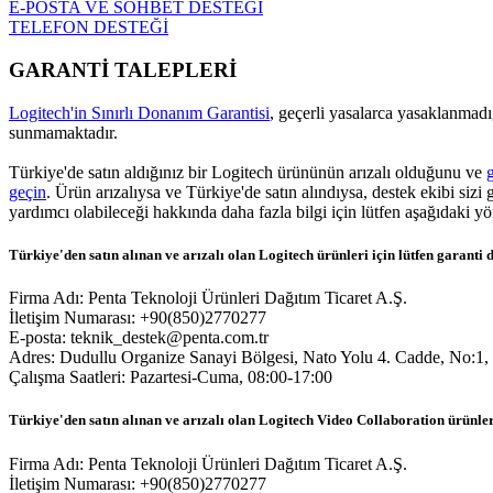
E-POSTA VE SOHBET DESTEĞİ
TELEFON DESTEĞİ
GARANTİ TALEPLERİ
Logitech'in Sınırlı Donanım Garantisi
, geçerli yasalarca yasaklanmadığ
sunmamaktadır.
Türkiye'de satın aldığınız bir Logitech ürününün arızalı olduğunu ve
geçin
. Ürün arızalıysa ve Türkiye'de satın alındıysa, destek ekibi sizi
yardımcı olabileceği hakkında daha fazla bilgi için lütfen aşağıdaki yö
Türkiye'den satın alınan ve arızalı olan Logitech ürünleri için lütfen garanti d
Firma Adı: Penta Teknoloji Ürünleri Dağıtım Ticaret A.Ş.
İletişim Numarası: +90(850)2770277
E-posta: teknik_destek@penta.com.tr
Adres: Dudullu Organize Sanayi Bölgesi, Nato Yolu 4. Cadde, No:1, 
Çalışma Saatleri: Pazartesi-Cuma, 08:00-17:00
Türkiye'den satın alınan ve arızalı olan Logitech Video Collaboration ürünleri 
Firma Adı: Penta Teknoloji Ürünleri Dağıtım Ticaret A.Ş.
İletişim Numarası: +90(850)2770277