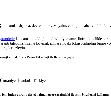
ı durumlar dışında, devredilemez ve yalnızca orijinal alıcı ve ürünün satı
garantimiz
kapsamında olduğunu düşünüyorsanız, lütfen öncelikle soru
 garanti talebinizi işleme koymak için aşağıdaki lokasyonlardan birine yö
nergeleri izleyin.
esteği almak üzere Penta Teknoloji ile iletişime geçin.
Ümraniye, İstanbul - Türkiye
için lütfen garanti desteği almak üzere aşağıdaki iletişim bilgilerini kullanın.