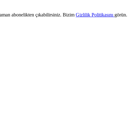
 zaman abonelikten çıkabilirsiniz. Bizim
Gizlilik Politikasını
görün.