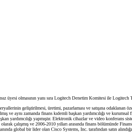
ız üyesi olmasının yanı sıra Logitech Denetim Komitesi ile Logitech 
yallerinin geliştirilmesi, üretimi, pazarlaması ve satışına odaklanan öz
ış ve aynı zamanda finans kıdemli başkan yardımcılığı ve kurumsal fin
n yardımcılığı yapmıştır. Elektronik cihazlar ve video konferans siste
an olarak çalışmış ve 2006-2010 yılları arasında finans bölümünde Finan
 alanında global bir lider olan Cisco Systems, Inc. tarafından satın alın