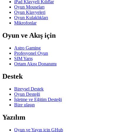
iPad Klavyeli Kılıflar
Oyun Mouseları
Oyun Klavyeleri
Oyun Kulaklıkları
Mikrofonlar
Oyun ve Akış için
Astro Gaming
Profesyonel Oyun
SIM Yarış
Ortam Akışı Donanımı
Destek
Bireysel Destek
Oyun Desteği
İşletme ve Eğitim Desteği
Bize ulaşın
Yazılım
Oyun ve Yayın için GHub