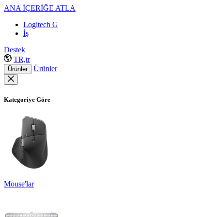
ANA İÇERİĞE ATLA
Logitech G
İş
Destek
TR,tr
Ürünler
Ürünler
Kategoriye Göre
Mouse'lar