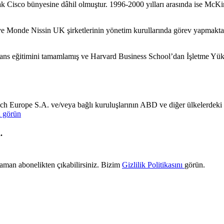
 olarak Cisco bünyesine dâhil olmuştur. 1996-2000 yılları arasında is
Monde Nissin UK şirketlerinin yönetim kurullarında görev yapmakta
sans eğitimini tamamlamış ve Harvard Business School’dan İşletme Yükse
ech Europe S.A. ve/veya bağlı kuruluşlarının ABD ve diğer ülkelerdeki tic
ı görün
n.
 zaman abonelikten çıkabilirsiniz. Bizim
Gizlilik Politikasını
görün.