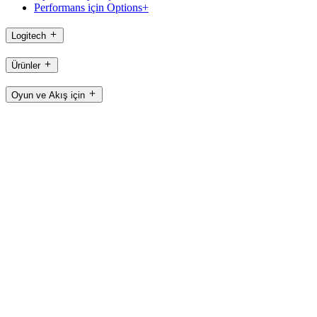
Performans için Options+
Logitech
Ürünler
Oyun ve Akış için
Destek
Yazılım
TR,tr
©2026 Logitech. Tüm hakları saklıdır
Kullanım Şartları
Gizlilik Politikası.
Çerez Ayarları
Site Haritası
Logitech