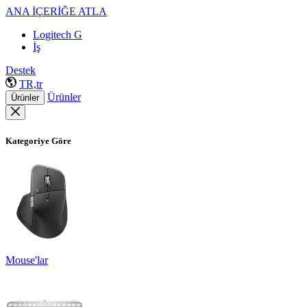
ANA İÇERİĞE ATLA
Logitech G
İş
Destek
TR,tr
Ürünler
Ürünler
Kategoriye Göre
Mouse'lar