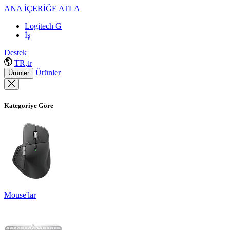
ANA İÇERİĞE ATLA
Logitech G
İş
Destek
TR,tr
Ürünler
Ürünler
Kategoriye Göre
Mouse'lar