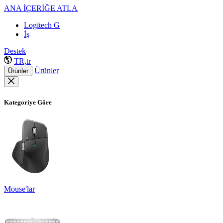
ANA İÇERİĞE ATLA
Logitech G
İş
Destek
TR,tr
Ürünler
Ürünler
Kategoriye Göre
Mouse'lar