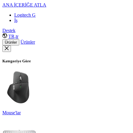
ANA İÇERİĞE ATLA
Logitech G
İş
Destek
TR,tr
Ürünler
Ürünler
Kategoriye Göre
Mouse'lar