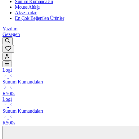
Sunum Kumandaları
Mouse Altlığı
Aksesuarlar
En Çok Beğenilen Ürünler
Yazılım
Gezegen
Logi
Sunum Kumandaları
R500s
Logi
Sunum Kumandaları
R500s