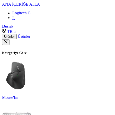
ANA İÇERİĞE ATLA
Logitech G
İş
Destek
TR,tr
Ürünler
Ürünler
Kategoriye Göre
Mouse'lar