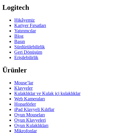
Logitech
Hikâyemiz
Kariyer Fırsatları
Yatırımcılar
Blog
Basın
Sürdürülebilirlik
Geri Dönüşüm
Erişilebilirlik
Ürünler
Mouse’lar
Klavyeler
Kulaklıklar ve Kulak içi kulaklıklar
Web Kameraları
Hoparlörler
iPad Klavyeli Kılıflar
Oyun Mouseları
Oyun Klavyeleri
Oyun Kulaklıkları
Mikrofonlar