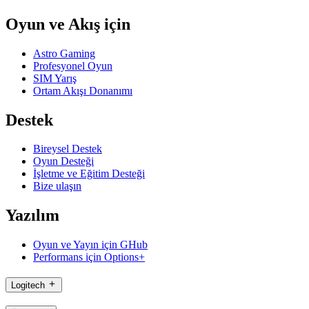
Oyun ve Akış için
Astro Gaming
Profesyonel Oyun
SIM Yarış
Ortam Akışı Donanımı
Destek
Bireysel Destek
Oyun Desteği
İşletme ve Eğitim Desteği
Bize ulaşın
Yazılım
Oyun ve Yayın için GHub
Performans için Options+
Logitech