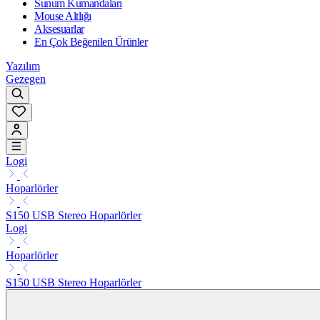
Sunum Kumandaları
Mouse Altlığı
Aksesuarlar
En Çok Beğenilen Ürünler
Yazılım
Gezegen
Logi
Hoparlörler
S150 USB Stereo Hoparlörler
Logi
Hoparlörler
S150 USB Stereo Hoparlörler