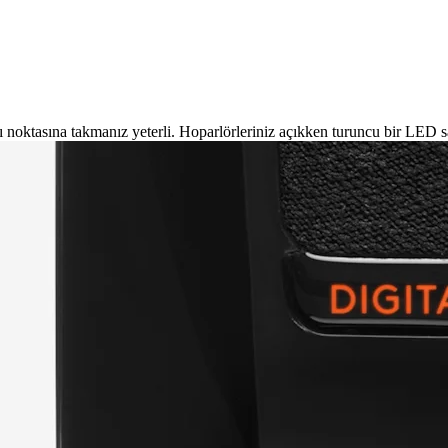
ntı noktasına takmanız yeterli. Hoparlörleriniz açıkken turuncu bir LE