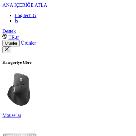
ANA İÇERİĞE ATLA
Logitech G
İş
Destek
TR,tr
Ürünler
Ürünler
Kategoriye Göre
Mouse'lar