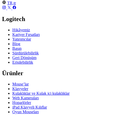
TR,tr
Logitech
Hikâyemiz
Kariyer Fırsatları
Yatırımcılar
Blog
Basın
Sürdürülebilirlik
Geri Dönüşüm
Erişilebilirlik
Ürünler
Mouse’lar
Klavyeler
Kulaklıklar ve Kulak içi kulaklıklar
Web Kameraları
Hoparlörler
iPad Klavyeli Kılıflar
Oyun Mouseları