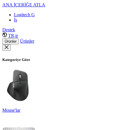
ANA İÇERİĞE ATLA
Logitech G
İş
Destek
TR,tr
Ürünler
Ürünler
Kategoriye Göre
Mouse'lar