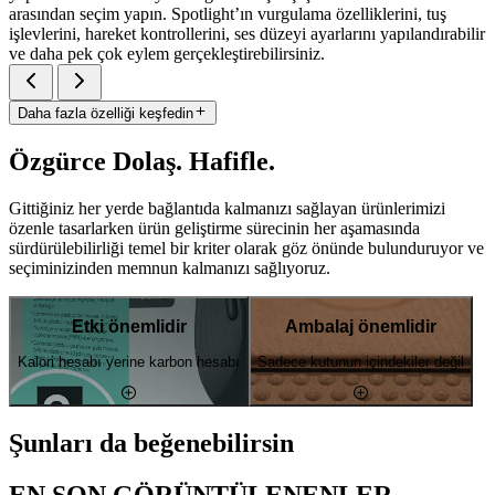
arasından seçim yapın. Spotlight’ın vurgulama özelliklerini, tuş
işlevlerini, hareket kontrollerini, ses düzeyi ayarlarını yapılandırabilir
ve daha pek çok eylem gerçekleştirebilirsiniz.
Daha fazla özelliği keşfedin
Özgürce Dolaş. Hafifle.
Gittiğiniz her yerde bağlantıda kalmanızı sağlayan ürünlerimizi
özenle tasarlarken ürün geliştirme sürecinin her aşamasında
sürdürülebilirliği temel bir kriter olarak göz önünde bulunduruyor ve
seçiminizinden memnun kalmanızı sağlıyoruz.
Etki önemlidir
Ambalaj önemlidir
Kalori hesabı yerine karbon hesabı
Sadece kutunun içindekiler değil
Şunları da beğenebilirsin
EN SON GÖRÜNTÜLENENLER