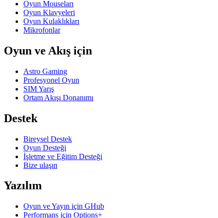
Oyun Mouseları
Oyun Klavyeleri
Oyun Kulaklıkları
Mikrofonlar
Oyun ve Akış için
Astro Gaming
Profesyonel Oyun
SIM Yarış
Ortam Akışı Donanımı
Destek
Bireysel Destek
Oyun Desteği
İşletme ve Eğitim Desteği
Bize ulaşın
Yazılım
Oyun ve Yayın için GHub
Performans için Options+