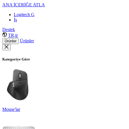
ANA İÇERİĞE ATLA
Logitech G
İş
Destek
TR,tr
Ürünler
Ürünler
Kategoriye Göre
Mouse'lar