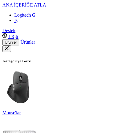
ANA İÇERİĞE ATLA
Logitech G
İş
Destek
TR,tr
Ürünler
Ürünler
Kategoriye Göre
Mouse'lar