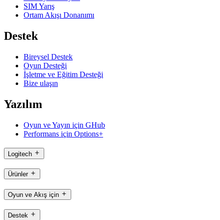
SIM Yarış
Ortam Akışı Donanımı
Destek
Bireysel Destek
Oyun Desteği
İşletme ve Eğitim Desteği
Bize ulaşın
Yazılım
Oyun ve Yayın için GHub
Performans için Options+
Logitech
Ürünler
Oyun ve Akış için
Destek