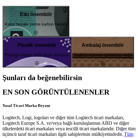
Etki önemlidir
Kalori hesabı yerine karbon hesabı
Plastik önemlidir
Ambalaj önemlidir
Plastiğin birden fazla ömrü olmalıdır
Sadece kutunun içindekiler değil
Şunları da beğenebilirsin
EN SON GÖRÜNTÜLENENLER
Yasal Ticari Marka Beyanı
Logitech, Logi, logoları ve diğer tüm Logitech ticari markaları,
Logitech Europe S.A. ve/veya bağlı kuruluşlarının ABD ve diğer
ülkelerdeki ticari markaları veya tescilli ticari markalarıdır. Diğer tüm
üçüncü taraf ticari markaları ilgili sahiplerinin mülkiyetindedir.
Tüm