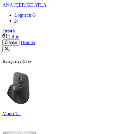
ANA İÇERİĞE ATLA
Logitech G
İş
Destek
TR,tr
Ürünler
Ürünler
Kategoriye Göre
Mouse'lar