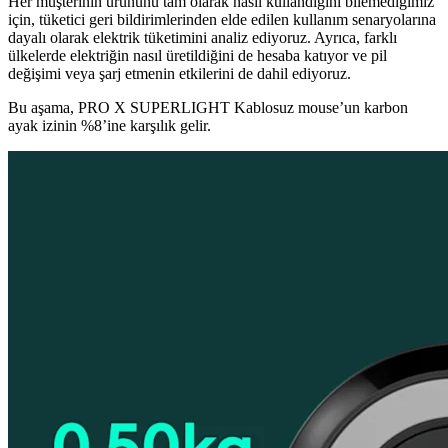
Her müşterinin ürününü tam olarak nasıl kullandığını bilemediğimiz
için, tüketici geri bildirimlerinden elde edilen kullanım senaryolarına
dayalı olarak elektrik tüketimini analiz ediyoruz. Ayrıca, farklı
ülkelerde elektriğin nasıl üretildiğini de hesaba katıyor ve pil
değişimi veya şarj etmenin etkilerini de dahil ediyoruz.
Bu aşama, PRO X SUPERLIGHT Kablosuz mouse’un karbon
ayak izinin %8’ine karşılık gelir.