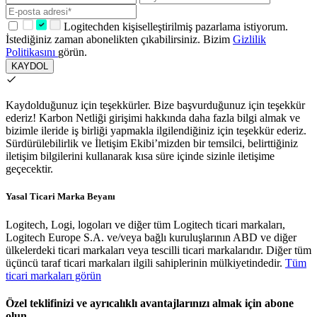
Logitechden kişiselleştirilmiş pazarlama istiyorum.
İstediğiniz zaman abonelikten çıkabilirsiniz. Bizim
Gizlilik
Politikasını
görün.
KAYDOL
Kaydolduğunuz için teşekkürler.
Bize başvurduğunuz için teşekkür
ederiz! Karbon Netliği girişimi hakkında daha fazla bilgi almak ve
bizimle ileride iş birliği yapmakla ilgilendiğiniz için teşekkür ederiz.
Sürdürülebilirlik ve İletişim Ekibi’mizden bir temsilci, belirttiğiniz
iletişim bilgilerini kullanarak kısa süre içinde sizinle iletişime
geçecektir.
Yasal Ticari Marka Beyanı
Logitech, Logi, logoları ve diğer tüm Logitech ticari markaları,
Logitech Europe S.A. ve/veya bağlı kuruluşlarının ABD ve diğer
ülkelerdeki ticari markaları veya tescilli ticari markalarıdır. Diğer tüm
üçüncü taraf ticari markaları ilgili sahiplerinin mülkiyetindedir.
Tüm
ticari markaları görün
Özel teklifinizi ve ayrıcalıklı avantajlarınızı almak için abone
olun.