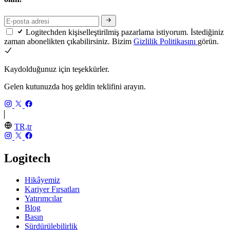
Logitechden kişiselleştirilmiş pazarlama istiyorum. İstediğiniz
zaman abonelikten çıkabilirsiniz. Bizim
Gizlilik Politikasını
görün.
Kaydolduğunuz için teşekkürler.
Gelen kutunuzda hoş geldin teklifini arayın.
TR,tr
Logitech
Hikâyemiz
Kariyer Fırsatları
Yatırımcılar
Blog
Basın
Sürdürülebilirlik