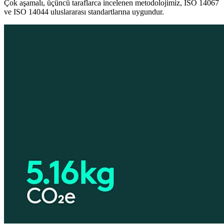
Çok aşamalı, üçüncü taraflarca incelenen metodolojimiz, ISO 14067
ve ISO 14044 uluslararası standartlarına uygundur.