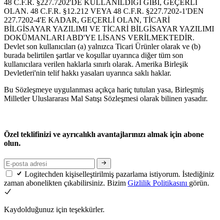
48 C.F.R. §227.7202'DE KULLANILDIĞI GİBİ, GEÇERLİ
OLAN. 48 C.F.R. §12.212 VEYA 48 C.F.R. §227.7202-1'DEN
227.7202-4'E KADAR, GEÇERLİ OLAN, TİCARİ
BİLGİSAYAR YAZILIMI VE TİCARİ BİLGİSAYAR YAZILIMI
DOKÜMANLARI ABD'YE LİSANS VERİLMEKTEDİR.
Devlet son kullanıcıları (a) yalnızca Ticari Ürünler olarak ve (b)
burada belirtilen şartlar ve koşullar uyarınca diğer tüm son
kullanıcılara verilen haklarla sınırlı olarak. Amerika Birleşik
Devletleri'nin telif hakkı yasaları uyarınca saklı haklar.
Bu Sözleşmeye uygulanması açıkça hariç tutulan yasa, Birleşmiş
Milletler Uluslararası Mal Satışı Sözleşmesi olarak bilinen yasadır.
Özel teklifinizi ve ayrıcalıklı avantajlarınızı almak için abone
olun.
Logitechden kişiselleştirilmiş pazarlama istiyorum. İstediğiniz
zaman abonelikten çıkabilirsiniz. Bizim
Gizlilik Politikasını
görün.
Kaydolduğunuz için teşekkürler.