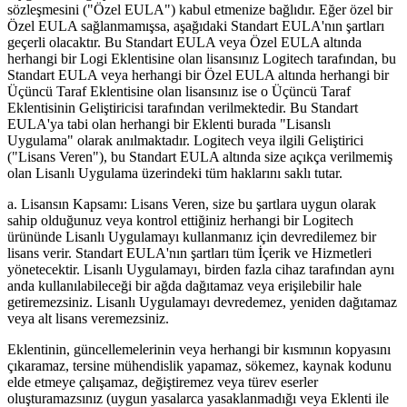
sözleşmesini ("Özel EULA") kabul etmenize bağlıdır. Eğer özel bir
Özel EULA sağlanmamışsa, aşağıdaki Standart EULA'nın şartları
geçerli olacaktır. Bu Standart EULA veya Özel EULA altında
herhangi bir Logi Eklentisine olan lisansınız Logitech tarafından, bu
Standart EULA veya herhangi bir Özel EULA altında herhangi bir
Üçüncü Taraf Eklentisine olan lisansınız ise o Üçüncü Taraf
Eklentisinin Geliştiricisi tarafından verilmektedir. Bu Standart
EULA'ya tabi olan herhangi bir Eklenti burada "Lisanslı
Uygulama" olarak anılmaktadır. Logitech veya ilgili Geliştirici
("Lisans Veren"), bu Standart EULA altında size açıkça verilmemiş
olan Lisanlı Uygulama üzerindeki tüm haklarını saklı tutar.
a. Lisansın Kapsamı: Lisans Veren, size bu şartlara uygun olarak
sahip olduğunuz veya kontrol ettiğiniz herhangi bir Logitech
ürününde Lisanlı Uygulamayı kullanmanız için devredilemez bir
lisans verir. Standart EULA'nın şartları tüm İçerik ve Hizmetleri
yönetecektir. Lisanlı Uygulamayı, birden fazla cihaz tarafından aynı
anda kullanılabileceği bir ağda dağıtamaz veya erişilebilir hale
getiremezsiniz. Lisanlı Uygulamayı devredemez, yeniden dağıtamaz
veya alt lisans veremezsiniz.
Eklentinin, güncellemelerinin veya herhangi bir kısmının kopyasını
çıkaramaz, tersine mühendislik yapamaz, sökemez, kaynak kodunu
elde etmeye çalışamaz, değiştiremez veya türev eserler
oluşturamazsınız (uygun yasalarca yasaklanmadığı veya Eklenti ile