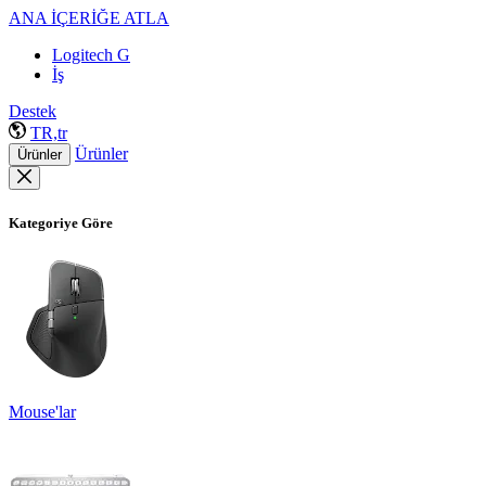
ANA İÇERİĞE ATLA
Logitech G
İş
Destek
TR,tr
Ürünler
Ürünler
Kategoriye Göre
Mouse'lar