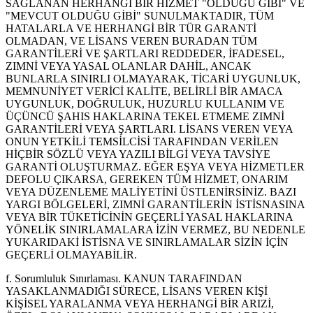
SAĞLANAN HERHANGİ BİR HİZMET "OLDUĞU GİBİ" VE
"MEVCUT OLDUĞU GİBİ" SUNULMAKTADIR, TÜM
HATALARLA VE HERHANGİ BİR TÜR GARANTİ
OLMADAN, VE LİSANS VEREN BURADAN TÜM
GARANTİLERİ VE ŞARTLARI REDDEDER, İFADESEL,
ZIMNİ VEYA YASAL OLANLAR DAHİL, ANCAK
BUNLARLA SINIRLI OLMAYARAK, TİCARİ UYGUNLUK,
MEMNUNİYET VERİCİ KALİTE, BELİRLİ BİR AMACA
UYGUNLUK, DOĞRULUK, HUZURLU KULLANIM VE
ÜÇÜNCÜ ŞAHIS HAKLARINA TEKEL ETMEME ZIMNİ
GARANTİLERİ VEYA ŞARTLARI. LİSANS VEREN VEYA
ONUN YETKİLİ TEMSİLCİSİ TARAFINDAN VERİLEN
HİÇBİR SÖZLÜ VEYA YAZILI BİLGİ VEYA TAVSİYE
GARANTİ OLUŞTURMAZ. EĞER EŞYA VEYA HİZMETLER
DEFOLU ÇIKARSA, GEREKEN TÜM HİZMET, ONARIM
VEYA DÜZENLEME MALİYETİNİ ÜSTLENİRSİNİZ. BAZI
YARGI BÖLGELERİ, ZIMNİ GARANTİLERİN İSTİSNASINA
VEYA BİR TÜKETİCİNİN GEÇERLİ YASAL HAKLARINA
YÖNELİK SINIRLAMALARA İZİN VERMEZ, BU NEDENLE
YUKARIDAKİ İSTİSNA VE SINIRLAMALAR SİZİN İÇİN
GEÇERLİ OLMAYABİLİR.
f. Sorumluluk Sınırlaması. KANUN TARAFINDAN
YASAKLANMADIĞI SÜRECE, LİSANS VEREN KİŞİ
KİŞİSEL YARALANMA VEYA HERHANGİ BİR ARIZİ,