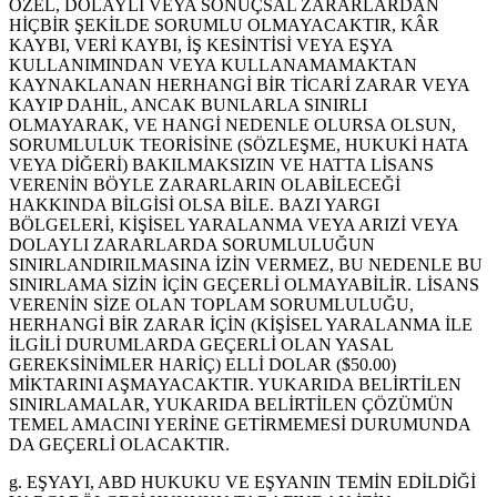
ÖZEL, DOLAYLI VEYA SONUÇSAL ZARARLARDAN
HİÇBİR ŞEKİLDE SORUMLU OLMAYACAKTIR, KÂR
KAYBI, VERİ KAYBI, İŞ KESİNTİSİ VEYA EŞYA
KULLANIMINDAN VEYA KULLANAMAMAKTAN
KAYNAKLANAN HERHANGİ BİR TİCARİ ZARAR VEYA
KAYIP DAHİL, ANCAK BUNLARLA SINIRLI
OLMAYARAK, VE HANGİ NEDENLE OLURSA OLSUN,
SORUMLULUK TEORİSİNE (SÖZLEŞME, HUKUKİ HATA
VEYA DİĞERİ) BAKILMAKSIZIN VE HATTA LİSANS
VERENİN BÖYLE ZARARLARIN OLABİLECEĞİ
HAKKINDA BİLGİSİ OLSA BİLE. BAZI YARGI
BÖLGELERİ, KİŞİSEL YARALANMA VEYA ARIZİ VEYA
DOLAYLI ZARARLARDA SORUMLULUĞUN
SINIRLANDIRILMASINA İZİN VERMEZ, BU NEDENLE BU
SINIRLAMA SİZİN İÇİN GEÇERLİ OLMAYABİLİR. LİSANS
VERENİN SİZE OLAN TOPLAM SORUMLULUĞU,
HERHANGİ BİR ZARAR İÇİN (KİŞİSEL YARALANMA İLE
İLGİLİ DURUMLARDA GEÇERLİ OLAN YASAL
GEREKSİNİMLER HARİÇ) ELLİ DOLAR ($50.00)
MİKTARINI AŞMAYACAKTIR. YUKARIDA BELİRTİLEN
SINIRLAMALAR, YUKARIDA BELİRTİLEN ÇÖZÜMÜN
TEMEL AMACINI YERİNE GETİRMEMESİ DURUMUNDA
DA GEÇERLİ OLACAKTIR.
g. EŞYAYI, ABD HUKUKU VE EŞYANIN TEMİN EDİLDİĞİ