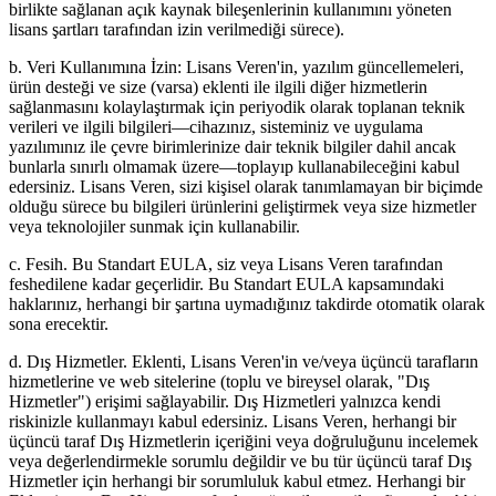
birlikte sağlanan açık kaynak bileşenlerinin kullanımını yöneten
lisans şartları tarafından izin verilmediği sürece).
b. Veri Kullanımına İzin: Lisans Veren'in, yazılım güncellemeleri,
ürün desteği ve size (varsa) eklenti ile ilgili diğer hizmetlerin
sağlanmasını kolaylaştırmak için periyodik olarak toplanan teknik
verileri ve ilgili bilgileri—cihazınız, sisteminiz ve uygulama
yazılımınız ile çevre birimlerinize dair teknik bilgiler dahil ancak
bunlarla sınırlı olmamak üzere—toplayıp kullanabileceğini kabul
edersiniz. Lisans Veren, sizi kişisel olarak tanımlamayan bir biçimde
olduğu sürece bu bilgileri ürünlerini geliştirmek veya size hizmetler
veya teknolojiler sunmak için kullanabilir.
c. Fesih. Bu Standart EULA, siz veya Lisans Veren tarafından
feshedilene kadar geçerlidir. Bu Standart EULA kapsamındaki
haklarınız, herhangi bir şartına uymadığınız takdirde otomatik olarak
sona erecektir.
d. Dış Hizmetler. Eklenti, Lisans Veren'in ve/veya üçüncü tarafların
hizmetlerine ve web sitelerine (toplu ve bireysel olarak, "Dış
Hizmetler") erişimi sağlayabilir. Dış Hizmetleri yalnızca kendi
riskinizle kullanmayı kabul edersiniz. Lisans Veren, herhangi bir
üçüncü taraf Dış Hizmetlerin içeriğini veya doğruluğunu incelemek
veya değerlendirmekle sorumlu değildir ve bu tür üçüncü taraf Dış
Hizmetler için herhangi bir sorumluluk kabul etmez. Herhangi bir