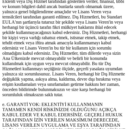
Eklenti veya Dış Hizmet tarafından gösterilen veriler, finansal, tıbbi
ve konum bilgileri dahil ancak bunlarla sınırlı olmamak üzere,
yalnızca genel bilgilendirme amaçlıdır ve Lisans Veren veya
temsilcileri tarafından garanti edilmez. Dış Hizmetleri, bu Standart
EULA'nın şartlarıyla tutarsız bir şekilde veya Lisans Veren'in veya
herhangi bir üçüncü tarafın fikri mülkiyet haklarını ihlal edecek
şekilde kullanmayacağınızı kabul edersiniz. Dış Hizmetleri, herhangi
bir kişiyi veya varlığı rahatsız etmek, istismar etmek, takip etmek,
tehdit etmek veya iftira atmak amacıyla kullanmamayı kabul
edersiniz ve Lisans Veren'in bu tür bir kullanım için sorumlu
olmadığını kabul edersiniz. Dış Hizmetler, tüm dillerde veya sizin
Ana Ülkenizde mevcut olmayabilir ve belirli bir konumda
kullanılmak için uygun veya mevcut olmayabilir. Bu tür Dış
Hizmetleri kullanmayı seçtiğiniz ölçüde, geçerli yasalara uyumdan
yalnızca siz sorumlusunuz. Lisans Veren, herhangi bir Dış Hizmette
değişiklik yapma, askıya alma, kaldırma, devre dışı bırakma veya
erişim kısıtlamaları veya sınırlamaları getirme hakkını her zaman,
önceden bildirimde bulunmaksızın ve size karşı herhangi bir
sorumluluk olmaksızın saklı tutar.
e. GARANTİ YOK: EKLENTİYİ KULLANMANIN
TAMAMEN KENDİ RİSKİNİZDE OLDUĞUNU AÇIKÇA
KABUL EDER VE KABUL EDERSİNİZ. GEÇERLİ HUKUK
TARAFINDAN İZİN VERİLEN MAKSİMUM DERECEDE,
LİSANS VERİLEN UYGULAMA VE EŞYA TARAFINDAN