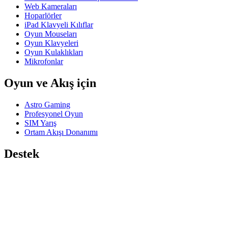
Web Kameraları
Hoparlörler
iPad Klavyeli Kılıflar
Oyun Mouseları
Oyun Klavyeleri
Oyun Kulaklıkları
Mikrofonlar
Oyun ve Akış için
Astro Gaming
Profesyonel Oyun
SIM Yarış
Ortam Akışı Donanımı
Destek
Bireysel Destek
Oyun Desteği
İşletme ve Eğitim Desteği
Bize ulaşın
Yazılım