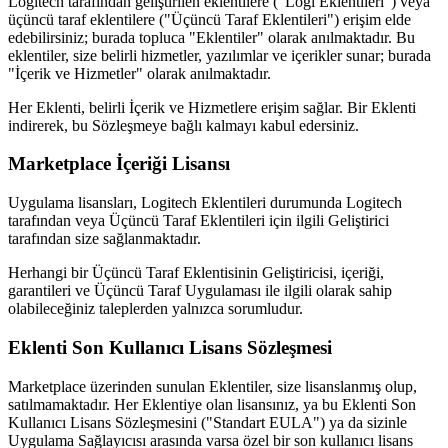
Logitech tarafından geliştirilen eklentilere ("Logi Eklentileri") veya
üçüncü taraf eklentilere ("Üçüncü Taraf Eklentileri") erişim elde
edebilirsiniz; burada topluca "Eklentiler" olarak anılmaktadır. Bu
eklentiler, size belirli hizmetler, yazılımlar ve içerikler sunar; burada
"İçerik ve Hizmetler" olarak anılmaktadır.
Her Eklenti, belirli İçerik ve Hizmetlere erişim sağlar. Bir Eklenti
indirerek, bu Sözleşmeye bağlı kalmayı kabul edersiniz.
Marketplace İçeriği Lisansı
Uygulama lisansları, Logitech Eklentileri durumunda Logitech
tarafından veya Üçüncü Taraf Eklentileri için ilgili Geliştirici
tarafından size sağlanmaktadır.
Herhangi bir Üçüncü Taraf Eklentisinin Geliştiricisi, içeriği,
garantileri ve Üçüncü Taraf Uygulaması ile ilgili olarak sahip
olabileceğiniz taleplerden yalnızca sorumludur.
Eklenti Son Kullanıcı Lisans Sözleşmesi
Marketplace üzerinden sunulan Eklentiler, size lisanslanmış olup,
satılmamaktadır. Her Eklentiye olan lisansınız, ya bu Eklenti Son
Kullanıcı Lisans Sözleşmesini ("Standart EULA") ya da sizinle
Uygulama Sağlayıcısı arasında varsa özel bir son kullanıcı lisans