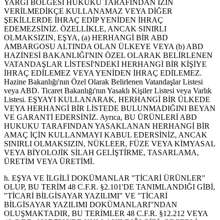
YARGI BÖLGESİ HUKUKU TARAFINDAN İZİN
VERİLMEDİKÇE KULLANAMAZ VEYA DİĞER
ŞEKİLLERDE İHRAÇ EDİP YENİDEN İHRAÇ
EDEMEZSİNİZ. ÖZELLİKLE, ANCAK SINIRLI
OLMAKSIZIN, EŞYA, (a) HERHANGİ BİR ABD
AMBARGOSU ALTINDA OLAN ÜLKEYE VEYA (b) ABD
HAZİNESİ BAKANLIĞI'NIN ÖZEL OLARAK BELİRLENEN
VATANDAŞLAR LİSTESİ'NDEKİ HERHANGİ BİR KİŞİYE
İHRAÇ EDİLEMEZ VEYA YENİDEN İHRAÇ EDİLEMEZ.
Hazine Bakanlığı'nın Özel Olarak Belirlenen Vatandaşlar Listesi
veya ABD. Ticaret Bakanlığı'nın Yasaklı Kişiler Listesi veya Varlık
Listesi. EŞYAYI KULLANARAK, HERHANGİ BİR ÜLKEDE
VEYA HERHANGİ BİR LİSTEDE BULUNMADIĞINI BEYAN
VE GARANTİ EDERSİNİZ. Ayrıca, BU ÜRÜNLERİ ABD
HUKUKU TARAFINDAN YASAKLANAN HERHANGİ BİR
AMAÇ İÇİN KULLANMAYI KABUL EDERSİNİZ, ANCAK
SINIRLI OLMAKSIZIN, NÜKLEER, FÜZE VEYA KİMYASAL
VEYA BİYOLOJİK SİLAH GELİŞTİRME, TASARLAMA,
ÜRETİM VEYA ÜRETİMİ.
h. EŞYA VE İLGİLİ DOKÜMANLAR "TİCARİ ÜRÜNLER"
OLUP, BU TERİM 48 C.F.R. §2.101'DE TANIMLANDIĞI GİBİ,
"TİCARİ BİLGİSAYAR YAZILIMI" VE "TİCARİ
BİLGİSAYAR YAZILIMI DOKÜMANLARI"NDAN
OLUŞMAKTADIR, BU TERİMLER 48 C.F.R. §12.212 VEYA