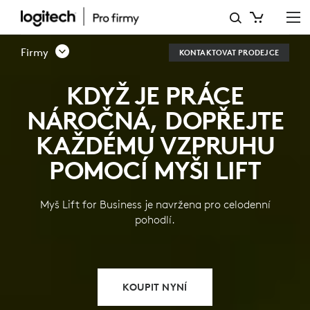
LIFT
VERTICAL
Firmy
KONTAKTOVAT PRODEJCE
ERGONOMIC
KDYŽ JE PRÁCE
MOUSE
NÁROČNÁ, DOPŘEJTE
FOR
KAŽDÉMU VZPRUHU
BUSINESS
POMOCÍ MYŠI LIFT
Myš Lift for Business je navržena pro celodenní
pohodlí.
KOUPIT NYNÍ