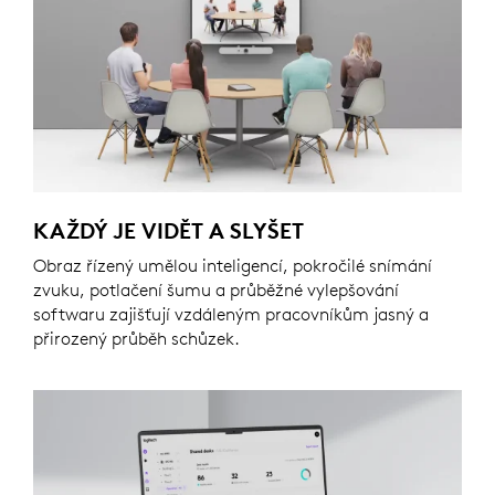
KAŽDÝ JE VIDĚT A SLYŠET
Obraz řízený umělou inteligencí, pokročilé snímání
zvuku, potlačení šumu a průběžné vylepšování
softwaru zajišťují vzdáleným pracovníkům jasný a
přirozený průběh schůzek.