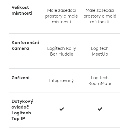
Velikost
Malé zasedací
Malé zasedací
místnosti
Ma
prostory a malé
prostory a malé
místnosti
místnosti
Konferenční
kamera
Logitech Rally
Logitech
Lo
Bar Huddle
MeetUp
Zařízení
Logitech
Integrovaný
I
RoomMate
Dotykový
ovladač
Logitech
Tap IP