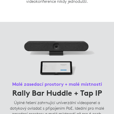
videokonference nikdy jednodušší.
Malé zasedací prostory + malé místnosti
Rally Bar Huddle + Tap IP
Úplné řešení zahrnující univerzální videopanel a
dotykový ovladač s připojením PoE. Ideální pro malé
zasedací prostory a malé místnosti až pro 6 osob.