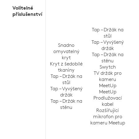
Volitelné
Ta
příslušenství
Ta
Tap – Držák na
Ta
stůl
Tap – Vyvýšený
Snadno
držák
omyvatelný
T
Tap – Držák na
kryt
v
stěnu
Kryt z šedobílé
Sto
Swytch
tkaniny
Ra
TV držák pro
Tap – Držák na
kameru
stůl
R
MeetUp
Tap – Vyvýšený
MeetUp
držák
Prodlužovací
Tap – Držák na
kabel
stěnu
Dr
Rozšiřující
mikrofon pro
kameru Meetup
P
ka