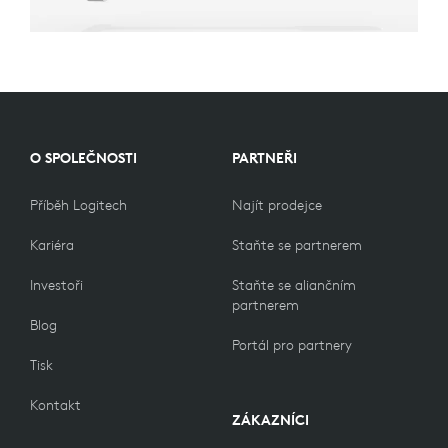
O SPOLEČNOSTI
PARTNEŘI
Příběh Logitech
Najít prodejce
Kariéra
Staňte se partnerem
Investoři
Staňte se aliančním
partnerem
Blog
Portál pro partnery
Tisk
Kontakt
ZÁKAZNÍCI