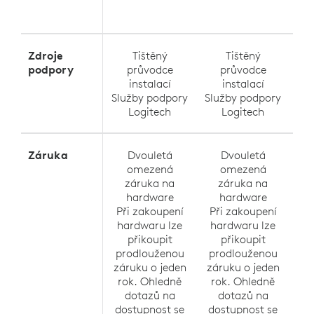
Zdroje
Tištěný
Tištěný
podpory
průvodce
průvodce
instalací
instalací
Služby podpory
Služby podpory
Sl
Logitech
Logitech
Záruka
Dvouletá
Dvouletá
omezená
omezená
záruka na
záruka na
hardware
hardware
Při zakoupení
Při zakoupení
Př
hardwaru lze
hardwaru lze
h
přikoupit
přikoupit
prodlouženou
prodlouženou
pr
záruku o jeden
záruku o jeden
zá
rok. Ohledně
rok. Ohledně
r
dotazů na
dotazů na
dostupnost se
dostupnost se
do