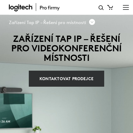
ZAŘÍZENÍ
TAP
Zařízení Tap IP – Řešení pro místnosti
IP
ZAŘÍZENÍ TAP IP – ŘEŠENÍ
–
PRO VIDEOKONFERENČNÍ
ŘEŠENÍ
MÍSTNOSTI
PRO
MÍSTNOSTI
KONTAKTOVAT PRODEJCE