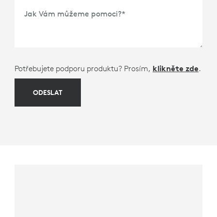
Časový rámec pro zakoupení
*
Jak Vám můžeme pomoci?
*
Potřebujete podporu produktu? Prosím,
klikněte zde
.
ODESLAT