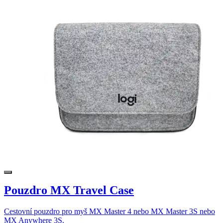
Pouzdro MX Travel Case
Cestovní pouzdro pro myš MX Master 4 nebo MX Master 3S nebo
MX Anywhere 3S.