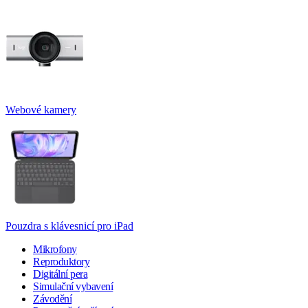
Webové kamery
Pouzdra s klávesnicí pro iPad
Mikrofony
Reproduktory
Digitální pera
Simulační vybavení
Závodění