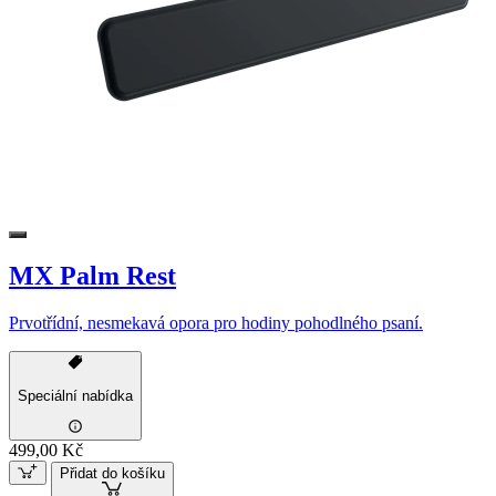
MX Palm Rest
Prvotřídní, nesmekavá opora pro hodiny pohodlného psaní.
Speciální nabídka
499,00 Kč
Přidat do košíku