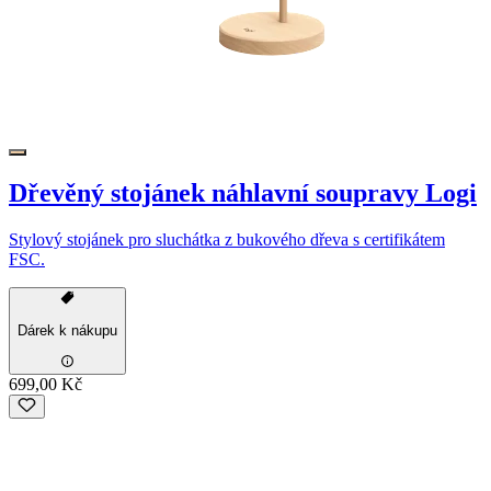
Dřevěný stojánek náhlavní soupravy Logi
Stylový stojánek pro sluchátka z bukového dřeva s certifikátem
FSC.
Dárek k nákupu
699,00 Kč