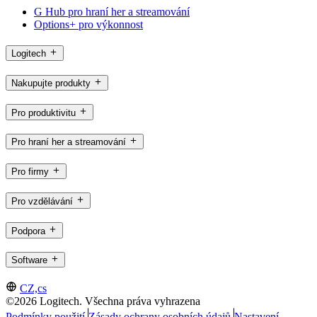
G Hub pro hraní her a streamování
Options+ pro výkonnost
Logitech
Nakupujte produkty
Pro produktivitu
Pro hraní her a streamování
Pro firmy
Pro vzdělávání
Podpora
Software
CZ,cs
©2026 Logitech. Všechna práva vyhrazena
Podmínky použití
Zásady ochrany osobních údajů
Nastavení