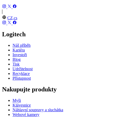
CZ,cs
Logitech
Náš příběh
Kariéra
Investoři
Blog
Tisk
Udržitelnost
Recyklace
Přístupnost
Nakupujte produkty
Myši
Klávesnice
Náhlavní soupravy a sluchátka
Webové kamery