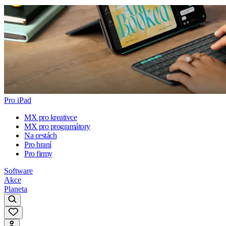
Pro iPad
MX pro kreativce
MX pro programátory
Na cestách
Pro hraní
Pro firmy
Software
Akce
Planeta