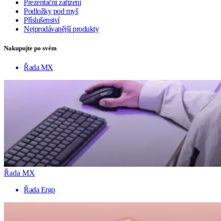
Prezentační zařízení
Podložky pod myš
Příslušenství
Nejprodávanější produkty
Nakupujte po svém
Řada MX
Řada MX
Řada Ergo