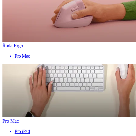
Řada Ergo
Pro Mac
Pro Mac
Pro iPad