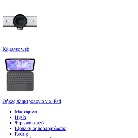
Κάμερες web
Θήκες-πληκτρολόγιο για iPad
Μικρόφωνα
Ηχεία
Ψηφιακά στυλό
Εξοπλισμός προσομοίωσης
Racing