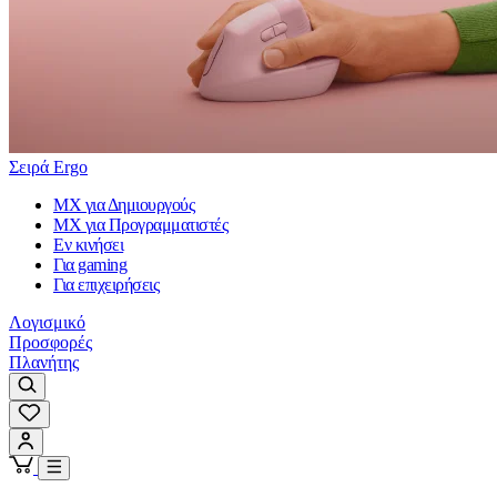
Σειρά Ergo
MX για Δημιουργούς
MX για Προγραμματιστές
Εν κινήσει
Για gaming
Για επιχειρήσεις
Λογισμικό
Προσφορές
Πλανήτης