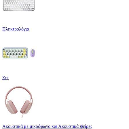
Πληκτρολόγια
Σετ
Ακουστικά με μικρόφωνο και Ακουστικά-ψείρες