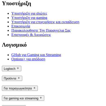
Υποστήριξη
Υποστήριξη για ιδιώτες
Υποστήριξη για gaming
Υποστήριξη για επιχειρήσεις και εκπαίδευση
Επικοινωνία
Παρακολουθηστε Την Παραγγελια Σας
Επιστροφές & Ακυρώσεις
Λογισμικό
GHub για Gaming και Streaming
Options+ για απόδοση
Logitech
Προϊόντα
Για παραγωγικότητα
Για gaming και streaming