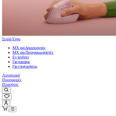
Σειρά Ergo
MX για Δημιουργούς
MX για Προγραμματιστές
Εν κινήσει
Για gaming
Για επιχειρήσεις
Λογισμικό
Προσφορές
Πλανήτης