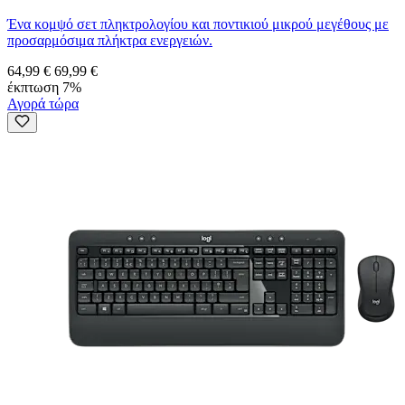
Ένα κομψό σετ πληκτρολογίου και ποντικιού μικρού μεγέθους με
προσαρμόσιμα πλήκτρα ενεργειών.
64,99 €
69,99 €
έκπτωση 7%
Αγορά τώρα