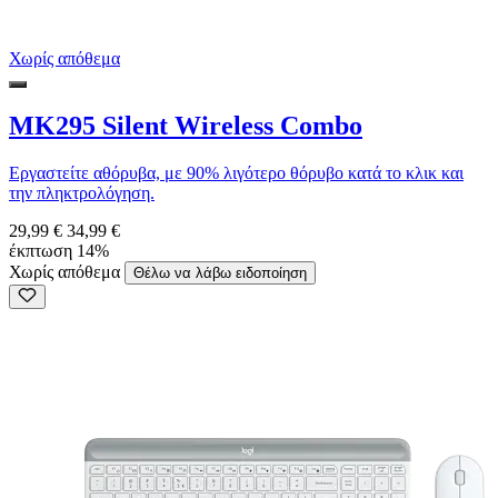
Χωρίς απόθεμα
MK295 Silent Wireless Combo
Εργαστείτε αθόρυβα, με 90% λιγότερο θόρυβο κατά το κλικ και
την πληκτρολόγηση.
29,99 €
34,99 €
έκπτωση 14%
Χωρίς απόθεμα
Θέλω να λάβω ειδοποίηση