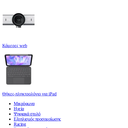
Κάμερες web
Θήκες-πληκτρολόγιο για iPad
Μικρόφωνα
Ηχεία
Ψηφιακά στυλό
Εξοπλισμός προσομοίωσης
Racing