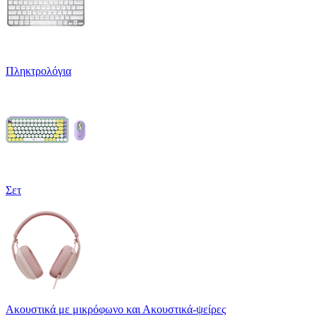
Πληκτρολόγια
Σετ
Ακουστικά με μικρόφωνο και Ακουστικά-ψείρες