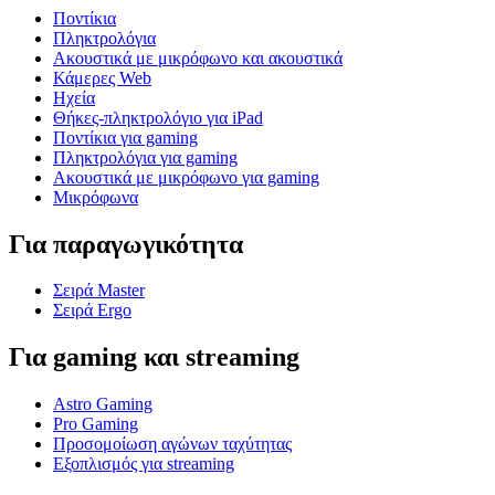
Ποντίκια
Πληκτρολόγια
Ακουστικά με μικρόφωνο και ακουστικά
Κάμερες Web
Ηχεία
Θήκες-πληκτρολόγιο για iPad
Ποντίκια για gaming
Πληκτρολόγια για gaming
Ακουστικά με μικρόφωνο για gaming
Μικρόφωνα
Για παραγωγικότητα
Σειρά Master
Σειρά Ergo
Για gaming και streaming
Astro Gaming
Pro Gaming
Προσομοίωση αγώνων ταχύτητας
Εξοπλισμός για streaming