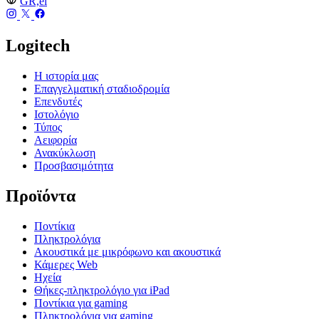
GR,el
Logitech
Η ιστορία μας
Επαγγελματική σταδιοδρομία
Επενδυτές
Ιστολόγιο
Τύπος
Αειφορία
Ανακύκλωση
Προσβασιμότητα
Προϊόντα
Ποντίκια
Πληκτρολόγια
Ακουστικά με μικρόφωνο και ακουστικά
Κάμερες Web
Ηχεία
Θήκες-πληκτρολόγιο για iPad
Ποντίκια για gaming
Πληκτρολόγια για gaming