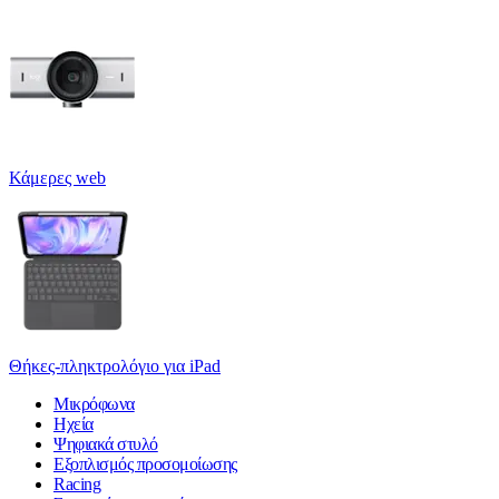
Κάμερες web
Θήκες-πληκτρολόγιο για iPad
Μικρόφωνα
Ηχεία
Ψηφιακά στυλό
Εξοπλισμός προσομοίωσης
Racing