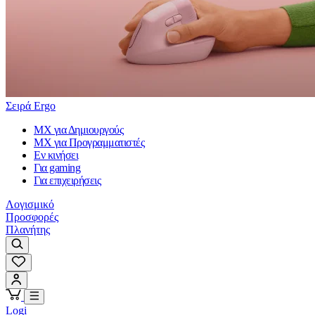
Σειρά Ergo
MX για Δημιουργούς
MX για Προγραμματιστές
Εν κινήσει
Για gaming
Για επιχειρήσεις
Λογισμικό
Προσφορές
Πλανήτης
Logi