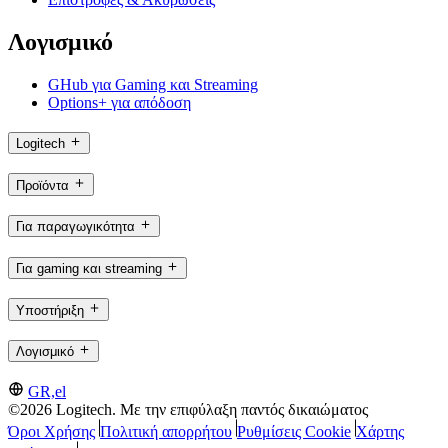
Λογισμικό
GHub για Gaming και Streaming
Options+ για απόδοση
Logitech
Προϊόντα
Για παραγωγικότητα
Για gaming και streaming
Υποστήριξη
Λογισμικό
GR,el
©2026 Logitech. Με την επιφύλαξη παντός δικαιώματος
Όροι Χρήσης
Πολιτική απορρήτου
Ρυθμίσεις Cookie
Χάρτης