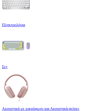
Πληκτρολόγια
Σετ
Ακουστικά με μικρόφωνο και Ακουστικά-ψείρες