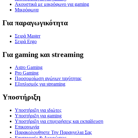
Ακουστικά με μικρόφωνο για gaming
Μικρόφωνα
Για παραγωγικότητα
Σειρά Master
Σειρά Ergo
Για gaming και streaming
Astro Gaming
Pro Gaming
Προσομοίωση αγώνων ταχύτητας
Εξοπλισμός για streaming
Υποστήριξη
Υποστήριξη για ιδιώτες
Υποστήριξη για gaming
Υποστήριξη για επιχειρήσεις και εκπαίδευση
Επικοινωνία
Παρακολουθηστε Την Παραγγελια Σας
Επιστροφές & Ακυρώσεις