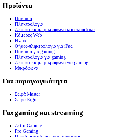
Προϊόντα
Ποντίκια
Πληκτρολόγια
Ακουστικά με μικρόφωνο και ακουστικά
Κάμερες Web
Ηχεία
Θήκες-πληκτρολόγιο για iPad
Ποντίκια για gaming
Πληκτρολόγια για gaming
Ακουστικά με μικρόφωνο για gaming
Μικρόφωνα
Για παραγωγικότητα
Σειρά Master
Σειρά Ergo
Για gaming και streaming
Astro Gaming
Pro Gaming
Προσομοίωση αγώνων ταχύτητας