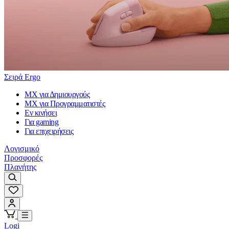
Σειρά Ergo
MX για Δημιουργούς
MX για Προγραμματιστές
Εν κινήσει
Για gaming
Για επιχειρήσεις
Λογισμικό
Προσφορές
Πλανήτης
Logi