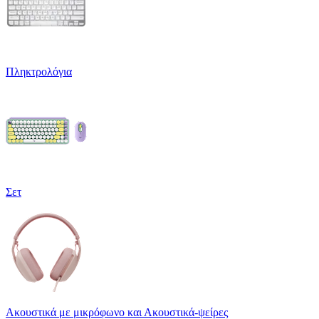
Πληκτρολόγια
Σετ
Ακουστικά με μικρόφωνο και Ακουστικά-ψείρες