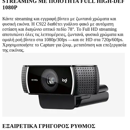
STREAMING ΜΕ ΠΟΙΟΤΗΤΑ FULL HIGH-DEF
1080P
Κάντε streaming και εγγραφή βίντεο με ζωντανά χρώματα και
φυσική εικόνα. Η C922 διαθέτει γυάλινο φακό με αυτόματη
εστίαση και διαγώνιο οπτικό πεδίο 78°. Το Full HD streaming
αποτυπώνει όλες τις λεπτομέρειες, ζωντανά, φυσικά χρώματα και
ομαλή ροή βίντεο στα 1080p/30fps —και σε HD στα 720p/60fps.
Χρησιμοποιήστε το Capture για ζουμ, μετατόπιση και επεξεργασία
της εικόνας.
ΕΞΑΙΡΕΤΙΚΑ ΓΡΗΓΟΡΟΣ ΡΥΘΜΟΣ