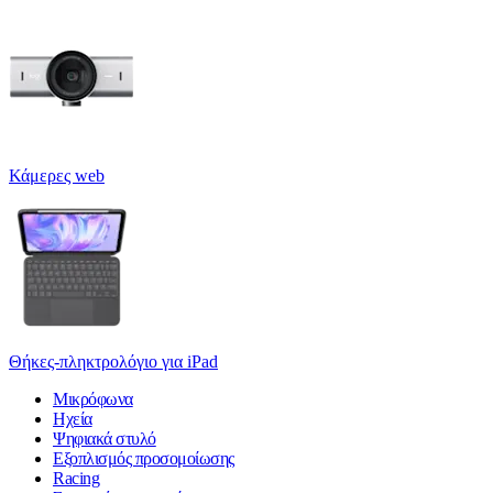
Κάμερες web
Θήκες-πληκτρολόγιο για iPad
Μικρόφωνα
Ηχεία
Ψηφιακά στυλό
Εξοπλισμός προσομοίωσης
Racing