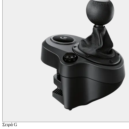
Σειρά G