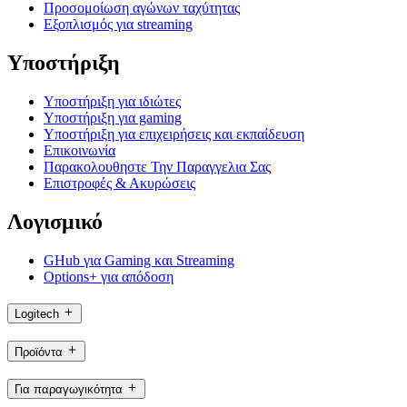
Προσομοίωση αγώνων ταχύτητας
Εξοπλισμός για streaming
Υποστήριξη
Υποστήριξη για ιδιώτες
Υποστήριξη για gaming
Υποστήριξη για επιχειρήσεις και εκπαίδευση
Επικοινωνία
Παρακολουθηστε Την Παραγγελια Σας
Επιστροφές & Ακυρώσεις
Λογισμικό
GHub για Gaming και Streaming
Options+ για απόδοση
Logitech
Προϊόντα
Για παραγωγικότητα