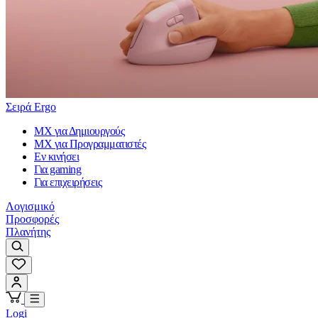
Σειρά Ergo
MX για Δημιουργούς
MX για Προγραμματιστές
Εν κινήσει
Για gaming
Για επιχειρήσεις
Λογισμικό
Προσφορές
Πλανήτης
Logi