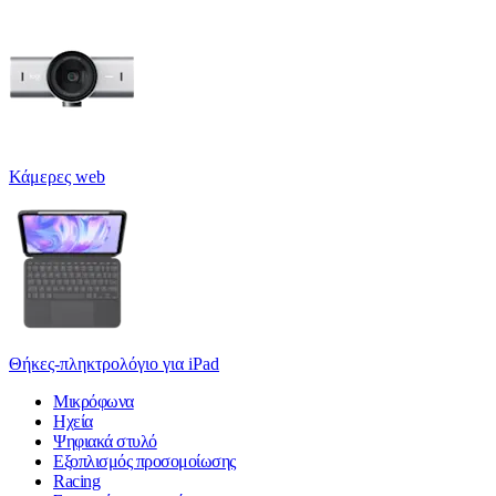
Κάμερες web
Θήκες-πληκτρολόγιο για iPad
Μικρόφωνα
Ηχεία
Ψηφιακά στυλό
Εξοπλισμός προσομοίωσης
Racing