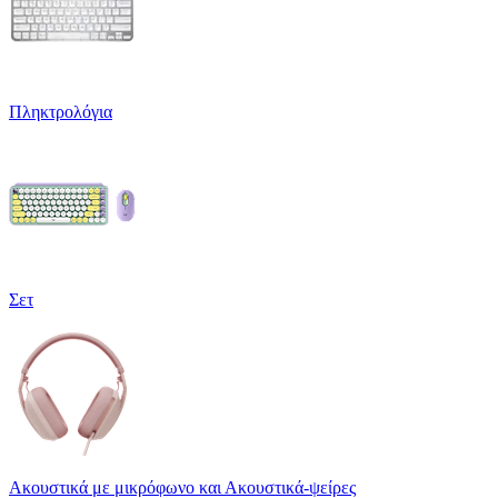
Πληκτρολόγια
Σετ
Ακουστικά με μικρόφωνο και Ακουστικά-ψείρες