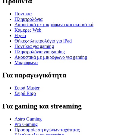
Προϊόντα
Ποντίκια
Πληκτρολόγια
Ακουστικά με μικρόφωνο και ακουστικά
Κάμερες Web
Ηχεία
Θήκες-πληκτρολόγιο για iPad
Ποντίκια για gaming
Πληκτρολόγια για gaming
Ακουστικά με μικρόφωνο για gaming
Μικρόφωνα
Για παραγωγικότητα
Σειρά Master
Σειρά Ergo
Για gaming και streaming
Astro Gaming
Pro Gaming
Προσομοίωση αγώνων ταχύτητας