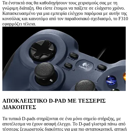
Τα ένστικτά σας θα καθοδηγήσουν τους χειρισμούς σας με τη
γνώριμη διάταξη. Θα είστε έτοιμοι να παίξετε σε ελάχιστο χρόνο.
Κατασκευασμένο για μια εμπειρία ελέγχου παρόμοια με αυτήν της
κονσόλας και καινοτόμο από τον παραδοσιακό σχεδιασμό, το F310
εφαρμόζει τέλεια.
ΑΠΟΚΛΕΙΣΤΙΚΟ D-PAD ΜΕ ΤΕΣΣΕΡΙΣ
ΔΙΑΚΟΠΤΕΣ
Τα τυπικά D-pads στηρίζονται σε ένα μόνο σημείο στήριξης, με
αποτέλεσμα να έχουν ασαφή έλεγχο. Το D-pad γλιστρά πάνω από
τέσσερις ξεχωριστούς διακόπτες για μια πιο ανταποκριτική, απτική