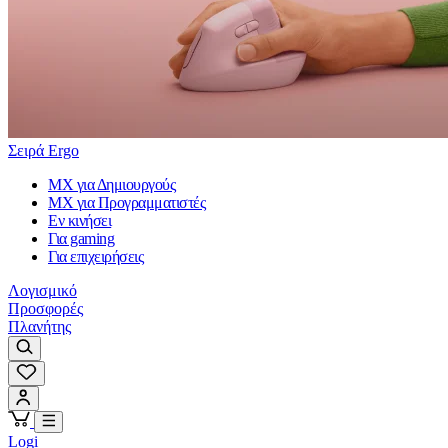
Σειρά Ergo
MX για Δημιουργούς
MX για Προγραμματιστές
Εν κινήσει
Για gaming
Για επιχειρήσεις
Λογισμικό
Προσφορές
Πλανήτης
Logi