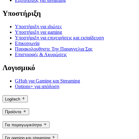
Εξοπλισμός για streaming
Υποστήριξη
Υποστήριξη για ιδιώτες
Υποστήριξη για gaming
Υποστήριξη για επιχειρήσεις και εκπαίδευση
Επικοινωνία
Παρακολουθηστε Την Παραγγελια Σας
Επιστροφές & Ακυρώσεις
Λογισμικό
GHub για Gaming και Streaming
Options+ για απόδοση
Logitech
Προϊόντα
Για παραγωγικότητα
Για gaming και streaming