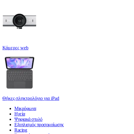
Κάμερες web
Θήκες-πληκτρολόγιο για iPad
Μικρόφωνα
Ηχεία
Ψηφιακά στυλό
Εξοπλισμός προσομοίωσης
Racing