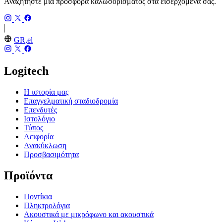
Αναζητήστε μια προσφορά καλωσορίσματος στα εισερχόμενά σας.
GR,el
Logitech
Η ιστορία μας
Επαγγελματική σταδιοδρομία
Επενδυτές
Ιστολόγιο
Τύπος
Αειφορία
Ανακύκλωση
Προσβασιμότητα
Προϊόντα
Ποντίκια
Πληκτρολόγια
Ακουστικά με μικρόφωνο και ακουστικά