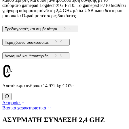
καθυστέρησης και διπλή ανατροφοδότηση δόνησης με το
ασύρματο gamepad Logitech® G F710. Το gamepad F710 διαθέτει
γρήγορη ασύρματη σύνδεση 2,4 GHz μέσω USB nano δέκτη και
μια οικεία D-pad με τέσσερις διακόπτες.
Προδιαγραφές και συμβατότητα
Περιεχόμενα συσκευασίας
Λογισμικό και Υποστήριξη
14.972
Αποτύπωμα άνθρακα 14.972 kg CO2e
Αειφορία
Βασικά χαρακτηριστικά
ΑΣΥΡΜΑΤΗ ΣΥΝΔΕΣΗ 2,4 GHZ