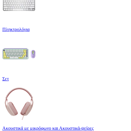
Πληκτρολόγια
Σετ
Ακουστικά με μικρόφωνο και Ακουστικά-ψείρες