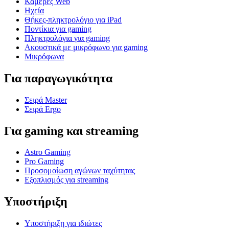
Κάμερες Web
Ηχεία
Θήκες-πληκτρολόγιο για iPad
Ποντίκια για gaming
Πληκτρολόγια για gaming
Ακουστικά με μικρόφωνο για gaming
Μικρόφωνα
Για παραγωγικότητα
Σειρά Master
Σειρά Ergo
Για gaming και streaming
Astro Gaming
Pro Gaming
Προσομοίωση αγώνων ταχύτητας
Εξοπλισμός για streaming
Υποστήριξη
Υποστήριξη για ιδιώτες