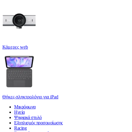
Κάμερες web
Θήκες-πληκτρολόγιο για iPad
Μικρόφωνα
Ηχεία
Ψηφιακά στυλό
Εξοπλισμός προσομοίωσης
Racing