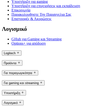
Υποστήριξη για gaming
Υποστήριξη για επιχειρήσεις και εκπαίδευση
Επικοινωνία
Παρακολουθηστε Την Παραγγελια Σας
Επιστροφές & Ακυρώσεις
Λογισμικό
GHub για Gaming και Streaming
Options+ για απόδοση
Logitech
Προϊόντα
Για παραγωγικότητα
Για gaming και streaming
Υποστήριξη
Λογισμικό