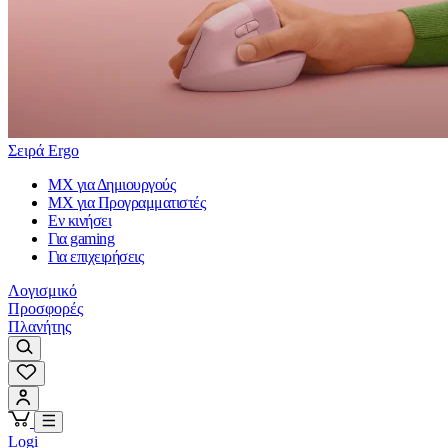
Σειρά Ergo
MX για Δημιουργούς
MX για Προγραμματιστές
Εν κινήσει
Για gaming
Για επιχειρήσεις
Λογισμικό
Προσφορές
Πλανήτης
Logi