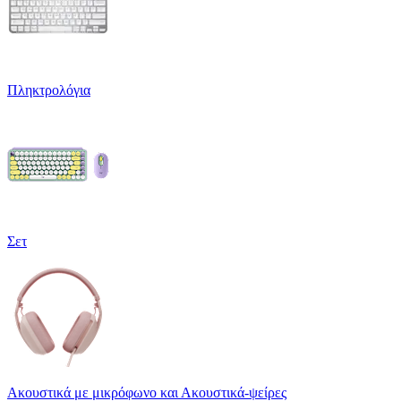
Πληκτρολόγια
Σετ
Ακουστικά με μικρόφωνο και Ακουστικά-ψείρες