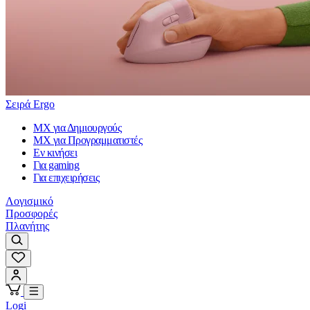
Σειρά Ergo
MX για Δημιουργούς
MX για Προγραμματιστές
Εν κινήσει
Για gaming
Για επιχειρήσεις
Λογισμικό
Προσφορές
Πλανήτης
Logi