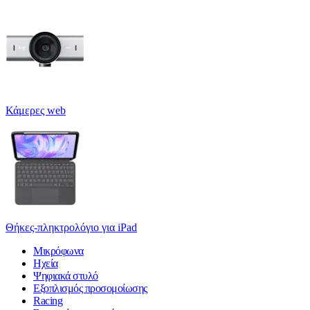
Κάμερες web
Θήκες-πληκτρολόγιο για iPad
Μικρόφωνα
Ηχεία
Ψηφιακά στυλό
Εξοπλισμός προσομοίωσης
Racing