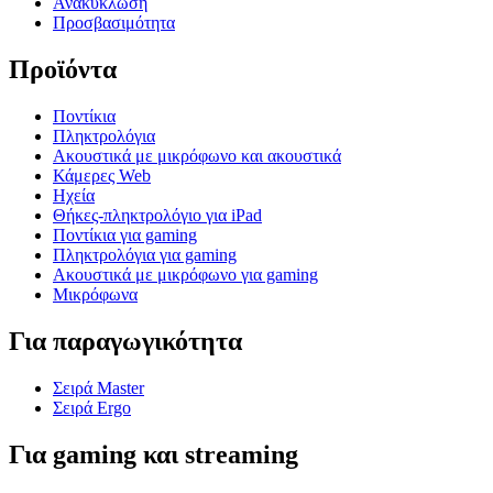
Ανακύκλωση
Προσβασιμότητα
Προϊόντα
Ποντίκια
Πληκτρολόγια
Ακουστικά με μικρόφωνο και ακουστικά
Κάμερες Web
Ηχεία
Θήκες-πληκτρολόγιο για iPad
Ποντίκια για gaming
Πληκτρολόγια για gaming
Ακουστικά με μικρόφωνο για gaming
Μικρόφωνα
Για παραγωγικότητα
Σειρά Master
Σειρά Ergo
Για gaming και streaming