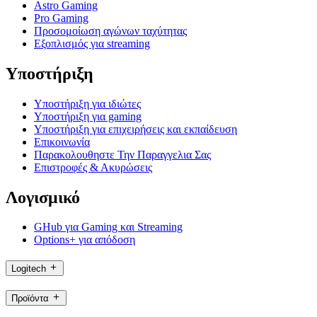
Astro Gaming
Pro Gaming
Προσομοίωση αγώνων ταχύτητας
Εξοπλισμός για streaming
Υποστήριξη
Υποστήριξη για ιδιώτες
Υποστήριξη για gaming
Υποστήριξη για επιχειρήσεις και εκπαίδευση
Επικοινωνία
Παρακολουθηστε Την Παραγγελια Σας
Επιστροφές & Ακυρώσεις
Λογισμικό
GHub για Gaming και Streaming
Options+ για απόδοση
Logitech
Προϊόντα