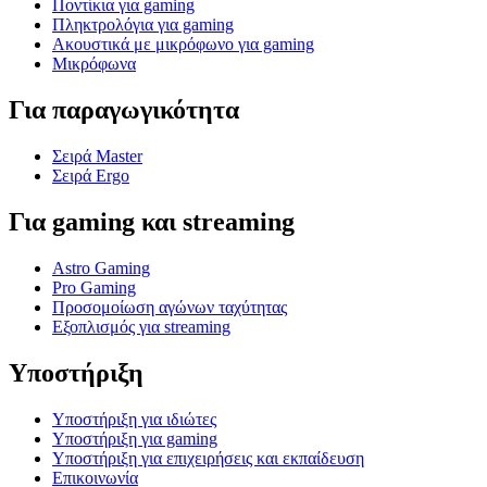
Ποντίκια για gaming
Πληκτρολόγια για gaming
Ακουστικά με μικρόφωνο για gaming
Μικρόφωνα
Για παραγωγικότητα
Σειρά Master
Σειρά Ergo
Για gaming και streaming
Astro Gaming
Pro Gaming
Προσομοίωση αγώνων ταχύτητας
Εξοπλισμός για streaming
Υποστήριξη
Υποστήριξη για ιδιώτες
Υποστήριξη για gaming
Υποστήριξη για επιχειρήσεις και εκπαίδευση
Επικοινωνία