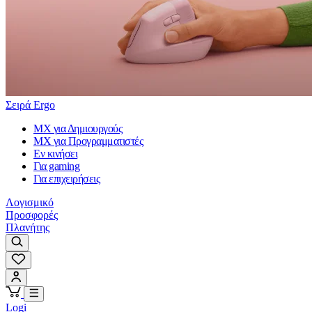
Σειρά Ergo
MX για Δημιουργούς
MX για Προγραμματιστές
Εν κινήσει
Για gaming
Για επιχειρήσεις
Λογισμικό
Προσφορές
Πλανήτης
Logi