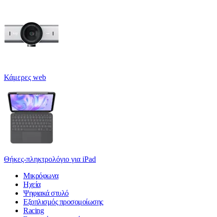
Κάμερες web
Θήκες-πληκτρολόγιο για iPad
Μικρόφωνα
Ηχεία
Ψηφιακά στυλό
Εξοπλισμός προσομοίωσης
Racing