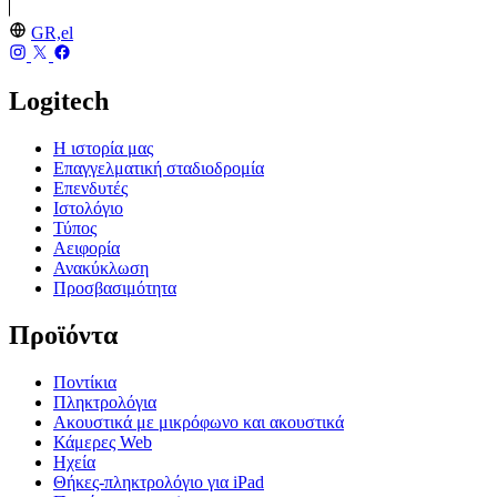
GR,el
Logitech
Η ιστορία μας
Επαγγελματική σταδιοδρομία
Επενδυτές
Ιστολόγιο
Τύπος
Αειφορία
Ανακύκλωση
Προσβασιμότητα
Προϊόντα
Ποντίκια
Πληκτρολόγια
Ακουστικά με μικρόφωνο και ακουστικά
Κάμερες Web
Ηχεία
Θήκες-πληκτρολόγιο για iPad