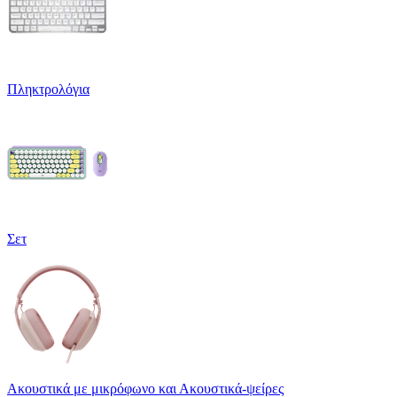
Πληκτρολόγια
Σετ
Ακουστικά με μικρόφωνο και Ακουστικά-ψείρες