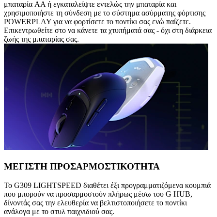
μπαταρία AA ή εγκαταλείψτε εντελώς την μπαταρία και
χρησιμοποιήστε τη σύνδεση με το σύστημα ασύρματης φόρτισης
POWERPLAY για να φορτίσετε το ποντίκι σας ενώ παίζετε.
Επικεντρωθείτε στο να κάνετε τα χτυπήματά σας - όχι στη διάρκεια
ζωής της μπαταρίας σας.
ΜΕΓΙΣΤΗ ΠΡΟΣΑΡΜΟΣΤΙΚΟΤΗΤΑ
Το G309 LIGHTSPEED διαθέτει έξι προγραμματιζόμενα κουμπιά
που μπορούν να προσαρμοστούν πλήρως μέσω του G HUB,
δίνοντάς σας την ελευθερία να βελτιστοποιήσετε το ποντίκι
ανάλογα με το στυλ παιχνιδιού σας.