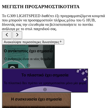
ΜΕΓΙΣΤΗ ΠΡΟΣΑΡΜΟΣΤΙΚΟΤΗΤΑ
Το G309 LIGHTSPEED διαθέτει έξι προγραμματιζόμενα κουμπιά
που μπορούν να προσαρμοστούν πλήρως μέσω του G HUB,
δίνοντάς σας την ελευθερία να βελτιστοποιήσετε το ποντίκι
ανάλογα με το στυλ παιχνιδιού σας.
Ανακαλύψτε περισσότερες δυνατότητες
Ο αντίκτυπος έχει σημασία
Ο άνθρακας είναι οι νέες θερμίδες
Το πλαστικό έχει σημασία
Το πλαστικό δεν πρέπει να χρησιμοποιείται μόνο μία φορά
Η συσκευασία έχει σημασία
Δεν είναι μόνο ό,τι περιέχεται στη συσκευασία