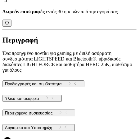
Δωρεάν επιστροφές
εντός 30 ημερών από την αγορά σας.
Περιγραφή
Ένα προηγμένο ποντίκι για gaming με διπλή ασύρματη
συνδεσιμότητα LIGHTSPEED και Bluetooth®, υβριδικούς
διακόπτες LIGHTFORCE και αισθητήρα HERO 25K, διαθέσιμο
για όλους.
Προδιαγραφές και συμβατότητα
Υλικά και αειφορία
Περιεχόμενα συσκευασίας
Λογισμικό και Υποστήριξη