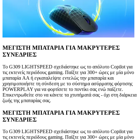
ΜΕΓΙΣΤΗ ΜΠΑΤΑΡΙΑ ΓΙΑ ΜΑΚΡΥΤΕΡΕΣ
ΣΥΝΕΔΡΙΕΣ
Το G309 LIGHTSPEED σχεδιάστηκε ως το απόλυτο Copilot για
τις εκτενείς περιόδους gaming. Παίξτε για 300+ ώρες με μία μόνο
μπαταρία AA ή εγκαταλείψτε εντελώς την μπαταρία και
χρησιμοποιήστε τη σύνδεση με το σύστημα ασύρματης φόρτισης
POWERPLAY για να φορτίσετε το ποντίκι σας ενώ παίζετε.
Επικεντρωθείτε στο να κάνετε τα χτυπήματά σας - όχι στη διάρκεια
ζωής της μπαταρίας σας.
ΜΕΓΙΣΤΗ ΜΠΑΤΑΡΙΑ ΓΙΑ ΜΑΚΡΥΤΕΡΕΣ
ΣΥΝΕΔΡΙΕΣ
Το G309 LIGHTSPEED σχεδιάστηκε ως το απόλυτο Copilot για
τις εκτενείς περιόδους gaming. Παίξτε για 300+ ώρες με μία μόνο