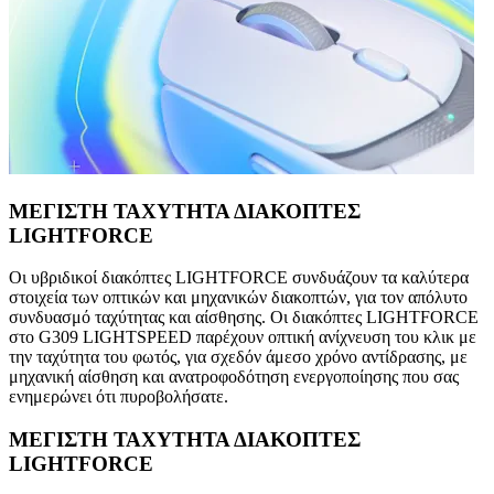
ΜΕΓΙΣΤΗ ΤΑΧΥΤΗΤΑ ΔΙΑΚΟΠΤΕΣ
LIGHTFORCE
Οι υβριδικοί διακόπτες LIGHTFORCE συνδυάζουν τα καλύτερα
στοιχεία των οπτικών και μηχανικών διακοπτών, για τον απόλυτο
συνδυασμό ταχύτητας και αίσθησης. Οι διακόπτες LIGHTFORCE
στο G309 LIGHTSPEED παρέχουν οπτική ανίχνευση του κλικ με
την ταχύτητα του φωτός, για σχεδόν άμεσο χρόνο αντίδρασης, με
μηχανική αίσθηση και ανατροφοδότηση ενεργοποίησης που σας
ενημερώνει ότι πυροβολήσατε.
ΜΕΓΙΣΤΗ ΤΑΧΥΤΗΤΑ ΔΙΑΚΟΠΤΕΣ
LIGHTFORCE