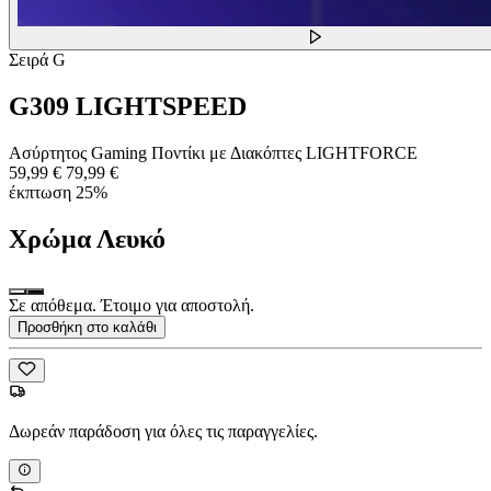
Σειρά G
G309 LIGHTSPEED
Ασύρτητος Gaming Ποντίκι με Διακόπτες LIGHTFORCE
59,99 €
79,99 €
έκπτωση 25%
Χρώμα
Λευκό
Σε απόθεμα. Έτοιμο για αποστολή.
Προσθήκη στο καλάθι
Δωρεάν παράδοση για όλες τις παραγγελίες.