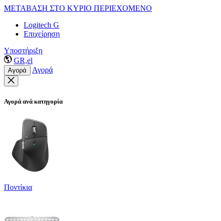
ΜΕΤΑΒΑΣΗ ΣΤΟ ΚΥΡΙΟ ΠΕΡΙΕΧΟΜΕΝΟ
Logitech G
Επιχείρηση
Υποστήριξη
GR,el
Αγορά
Αγορά
Αγορά ανά κατηγορία
Ποντίκια