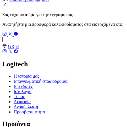
Σας ευχαριστούμε για την εγγραφή σας.
Αναζητήστε μια προσφορά καλωσορίσματος στα εισερχόμενά σας.
GR,el
Logitech
Η ιστορία μας
Επαγγελματική σταδιοδρομία
Επενδυτές
Ιστολόγιο
Τύπος
Αειφορία
Ανακύκλωση
Προσβασιμότητα
Προϊόντα