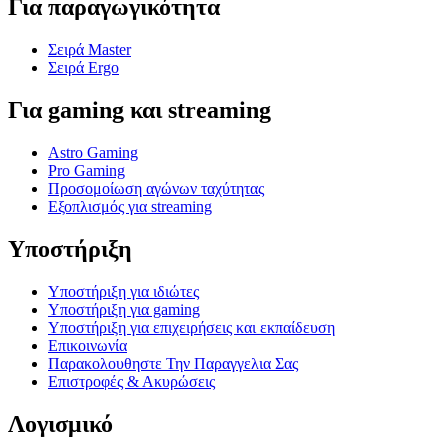
Για παραγωγικότητα
Σειρά Master
Σειρά Ergo
Για gaming και streaming
Astro Gaming
Pro Gaming
Προσομοίωση αγώνων ταχύτητας
Εξοπλισμός για streaming
Υποστήριξη
Υποστήριξη για ιδιώτες
Υποστήριξη για gaming
Υποστήριξη για επιχειρήσεις και εκπαίδευση
Επικοινωνία
Παρακολουθηστε Την Παραγγελια Σας
Επιστροφές & Ακυρώσεις
Λογισμικό