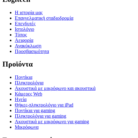
Η ιστορία μας
Επαγγελματική σταδιοδρομία
Επενδυτές
Ιστολόγιο
Τύπος
Αειφορία
Ανακύκλωση
Προσβασιμότητα
Προϊόντα
Ποντίκια
Πληκτρολόγια
Ακουστικά με μικρόφωνο και ακουστικά
Κάμερες Web
Ηχεία
Θήκες-πληκτρολόγιο για iPad
Ποντίκια για gaming
Πληκτρολόγια για gaming
Ακουστικά με μικρόφωνο για gaming
Μικρόφωνα