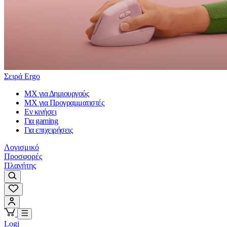
Σειρά Ergo
MX για Δημιουργούς
MX για Προγραμματιστές
Εν κινήσει
Για gaming
Για επιχειρήσεις
Λογισμικό
Προσφορές
Πλανήτης
Logi