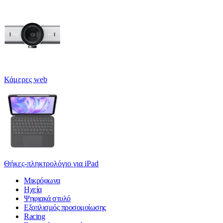
Κάμερες web
Θήκες-πληκτρολόγιο για iPad
Μικρόφωνα
Ηχεία
Ψηφιακά στυλό
Εξοπλισμός προσομοίωσης
Racing