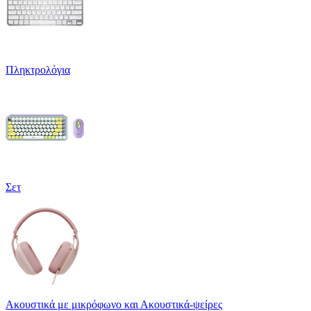
Πληκτρολόγια
Σετ
Ακουστικά με μικρόφωνο και Ακουστικά-ψείρες