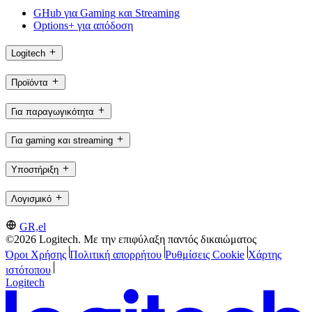
GHub για Gaming και Streaming
Options+ για απόδοση
Logitech
Προϊόντα
Για παραγωγικότητα
Για gaming και streaming
Υποστήριξη
Λογισμικό
GR,el
©2026 Logitech. Με την επιφύλαξη παντός δικαιώματος
Όροι Χρήσης
Πολιτική απορρήτου
Ρυθμίσεις Cookie
Χάρτης
ιστότοπου
Logitech