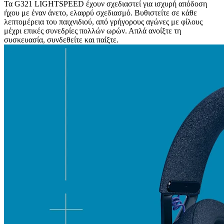
Τα G321 LIGHTSPEED έχουν σχεδιαστεί για ισχυρή απόδοση
ήχου με έναν άνετο, ελαφρύ σχεδιασμό. Βυθιστείτε σε κάθε
λεπτομέρεια του παιχνιδιού, από γρήγορους αγώνες με φίλους
μέχρι επικές συνεδρίες πολλών ωρών. Απλά ανοίξτε τη
συσκευασία, συνδεθείτε και παίξτε.