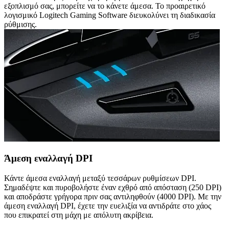
εξοπλισμό σας, μπορείτε να το κάνετε άμεσα. Το προαιρετικό
λογισμικό Logitech Gaming Software διευκολύνει τη διαδικασία
ρύθμισης.
Άμεση εναλλαγή DPI
Κάντε άμεσα εναλλαγή μεταξύ τεσσάρων ρυθμίσεων DPI.
Σημαδέψτε και πυροβολήστε έναν εχθρό από απόσταση (250 DPI)
και αποδράστε γρήγορα πριν σας αντιληφθούν (4000 DPI). Με την
άμεση εναλλαγή DPI, έχετε την ευελιξία να αντιδράτε στο χάος
που επικρατεί στη μάχη με απόλυτη ακρίβεια.