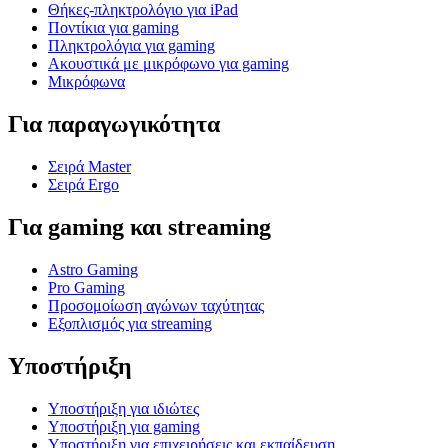
Θήκες-πληκτρολόγιο για iPad
Ποντίκια για gaming
Πληκτρολόγια για gaming
Ακουστικά με μικρόφωνο για gaming
Μικρόφωνα
Για παραγωγικότητα
Σειρά Master
Σειρά Ergo
Για gaming και streaming
Astro Gaming
Pro Gaming
Προσομοίωση αγώνων ταχύτητας
Εξοπλισμός για streaming
Υποστήριξη
Υποστήριξη για ιδιώτες
Υποστήριξη για gaming
Υποστήριξη για επιχειρήσεις και εκπαίδευση