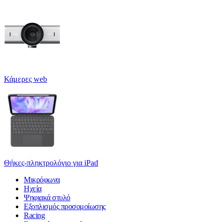
Κάμερες web
Θήκες-πληκτρολόγιο για iPad
Μικρόφωνα
Ηχεία
Ψηφιακά στυλό
Εξοπλισμός προσομοίωσης
Racing