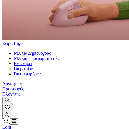
Σειρά Ergo
MX για Δημιουργούς
MX για Προγραμματιστές
Εν κινήσει
Για gaming
Για επιχειρήσεις
Λογισμικό
Προσφορές
Πλανήτης
Logi