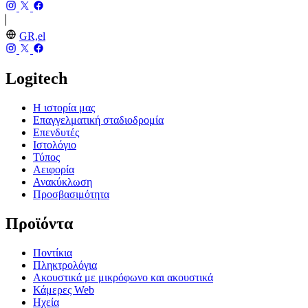
GR,el
Logitech
Η ιστορία μας
Επαγγελματική σταδιοδρομία
Επενδυτές
Ιστολόγιο
Τύπος
Αειφορία
Ανακύκλωση
Προσβασιμότητα
Προϊόντα
Ποντίκια
Πληκτρολόγια
Ακουστικά με μικρόφωνο και ακουστικά
Κάμερες Web
Ηχεία