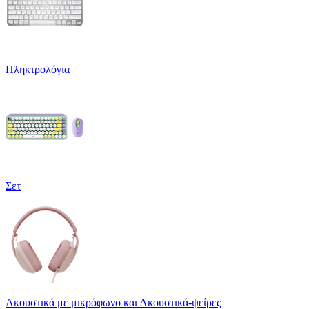
Πληκτρολόγια
Σετ
Ακουστικά με μικρόφωνο και Ακουστικά-ψείρες