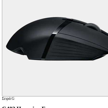
Σειρά G