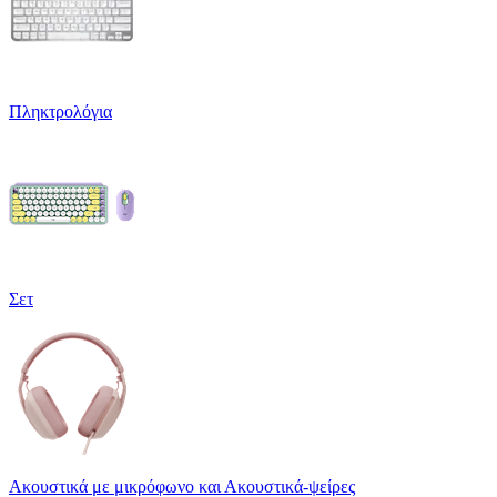
Πληκτρολόγια
Σετ
Ακουστικά με μικρόφωνο και Ακουστικά-ψείρες