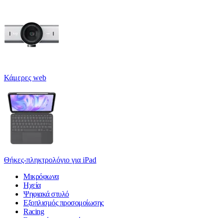
Κάμερες web
Θήκες-πληκτρολόγιο για iPad
Μικρόφωνα
Ηχεία
Ψηφιακά στυλό
Εξοπλισμός προσομοίωσης
Racing