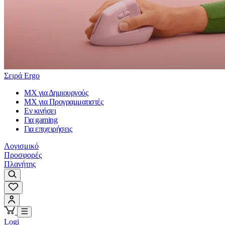
Σειρά Ergo
MX για Δημιουργούς
MX για Προγραμματιστές
Εν κινήσει
Για gaming
Για επιχειρήσεις
Λογισμικό
Προσφορές
Πλανήτης
Logi