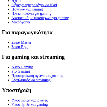
Ηχεία
Θήκες-πληκτρολόγιο για iPad
Ποντίκια για gaming
Πληκτρολόγια για gaming
Ακουστικά με μικρόφωνο για gaming
Μικρόφωνα
Για παραγωγικότητα
Σειρά Master
Σειρά Ergo
Για gaming και streaming
Astro Gaming
Pro Gaming
Προσομοίωση αγώνων ταχύτητας
Εξοπλισμός για streaming
Υποστήριξη
Υποστήριξη για ιδιώτες
Υποστήριξη για gaming