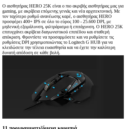
Ο αισθητήρας HERO 25K είναι ο πιο ακριβής αισθητήρας μας για
gaming, με ακρίβεια επόμενης γενιάς και νέα αρχιτεκτονική. Με
τον ταχύτερο ρυθμό ανανέωσης καρέ, ο αισθητήρας HERO
προσφέρει 400+ IPS σε όλο το εύρος 100 - 25.600 DPI, με
μηδενική εξομάλυνση, φιλτράρισμα ή επιτάχυνση. Ο HERO 25K
επιτυγχάνει ακρίβεια διαγωνιστικού επιπέδου και σταθερή
απόκριση. Φροντίστε να προσαρμόσετε και να ρυθμίσετε τις
ρυθμίσεις DPI χρησιμοποιώντας το Logitech G HUB για να
κλειδώσετε την τέλεια ευαισθησία και να έχετε την καλύτερη
δυνατή απόδοση σε κάθε βολή.
11 προγραμματιζόμενα κουμπιά