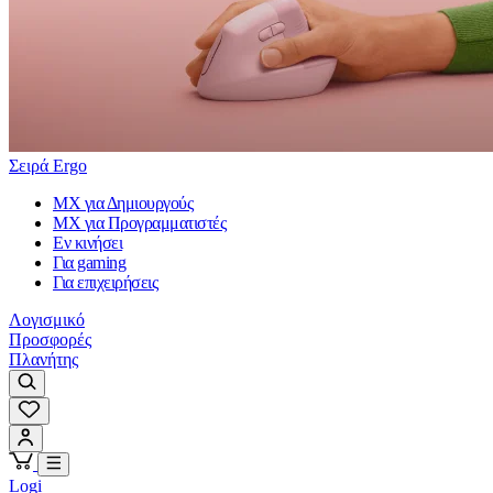
Σειρά Ergo
MX για Δημιουργούς
MX για Προγραμματιστές
Εν κινήσει
Για gaming
Για επιχειρήσεις
Λογισμικό
Προσφορές
Πλανήτης
Logi