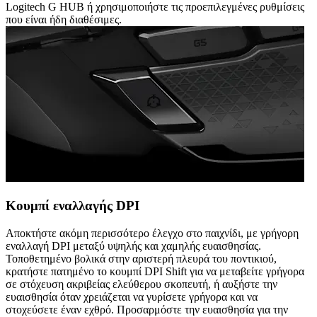
Logitech G HUB ή χρησιμοποιήστε τις προεπιλεγμένες ρυθμίσεις
που είναι ήδη διαθέσιμες.
Κουμπί εναλλαγής DPI
Αποκτήστε ακόμη περισσότερο έλεγχο στο παιχνίδι, με γρήγορη
εναλλαγή DPI μεταξύ υψηλής και χαμηλής ευαισθησίας.
Τοποθετημένο βολικά στην αριστερή πλευρά του ποντικιού,
κρατήστε πατημένο το κουμπί DPI Shift για να μεταβείτε γρήγορα
σε στόχευση ακριβείας ελεύθερου σκοπευτή, ή αυξήστε την
ευαισθησία όταν χρειάζεται να γυρίσετε γρήγορα και να
στοχεύσετε έναν εχθρό. Προσαρμόστε την ευαισθησία για την