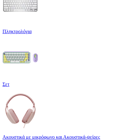
Πληκτρολόγια
Σετ
Ακουστικά με μικρόφωνο και Ακουστικά-ψείρες