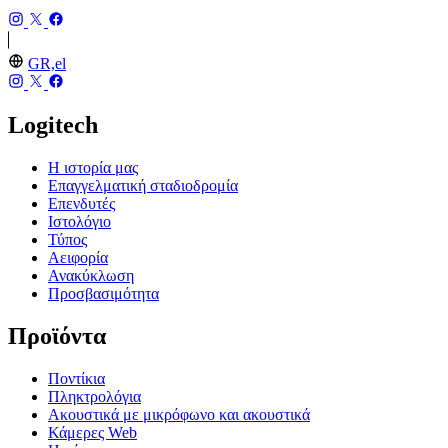
GR,el
Logitech
Η ιστορία μας
Επαγγελματική σταδιοδρομία
Επενδυτές
Ιστολόγιο
Τύπος
Αειφορία
Ανακύκλωση
Προσβασιμότητα
Προϊόντα
Ποντίκια
Πληκτρολόγια
Ακουστικά με μικρόφωνο και ακουστικά
Κάμερες Web