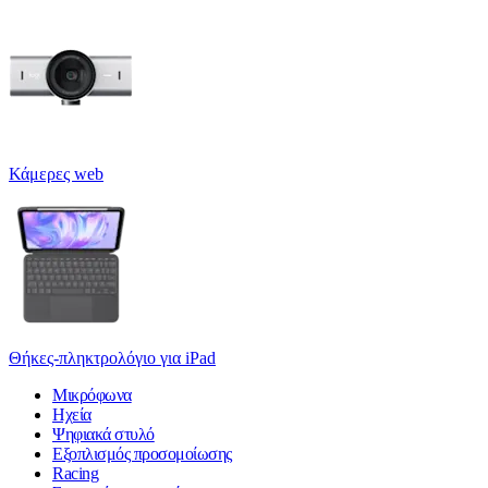
Κάμερες web
Θήκες-πληκτρολόγιο για iPad
Μικρόφωνα
Ηχεία
Ψηφιακά στυλό
Εξοπλισμός προσομοίωσης
Racing