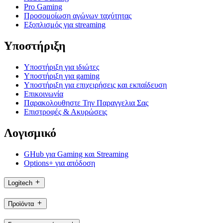
Pro Gaming
Προσομοίωση αγώνων ταχύτητας
Εξοπλισμός για streaming
Υποστήριξη
Υποστήριξη για ιδιώτες
Υποστήριξη για gaming
Υποστήριξη για επιχειρήσεις και εκπαίδευση
Επικοινωνία
Παρακολουθηστε Την Παραγγελια Σας
Επιστροφές & Ακυρώσεις
Λογισμικό
GHub για Gaming και Streaming
Options+ για απόδοση
Logitech
Προϊόντα