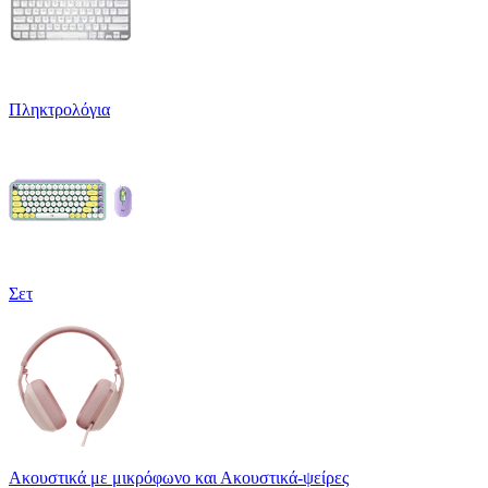
Πληκτρολόγια
Σετ
Ακουστικά με μικρόφωνο και Ακουστικά-ψείρες