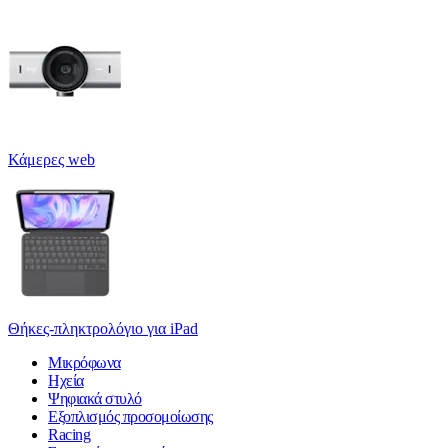
Κάμερες web
Θήκες-πληκτρολόγιο για iPad
Μικρόφωνα
Ηχεία
Ψηφιακά στυλό
Εξοπλισμός προσομοίωσης
Racing