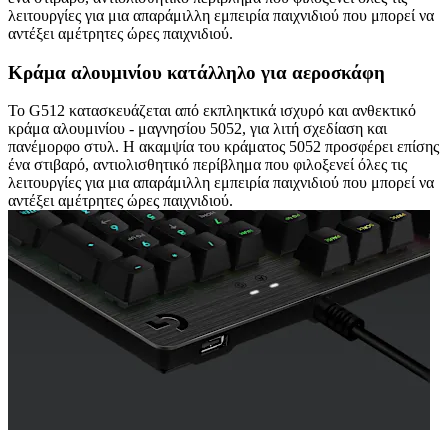
λειτουργίες για μια απαράμιλλη εμπειρία παιχνιδιού που μπορεί να
αντέξει αμέτρητες ώρες παιχνιδιού.
Κράμα αλουμινίου κατάλληλο για αεροσκάφη
Το G512 κατασκευάζεται από εκπληκτικά ισχυρό και ανθεκτικό
κράμα αλουμινίου - μαγνησίου 5052, για λιτή σχεδίαση και
πανέμορφο στυλ. Η ακαμψία του κράματος 5052 προσφέρει επίσης
ένα στιβαρό, αντιολισθητικό περίβλημα που φιλοξενεί όλες τις
λειτουργίες για μια απαράμιλλη εμπειρία παιχνιδιού που μπορεί να
αντέξει αμέτρητες ώρες παιχνιδιού.