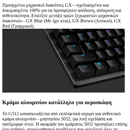
Προηγμένοι μηχανικοί διακόπτες GX—σχεδιασμένοι και
δοκιμασμένοι 100% για να προσφέρουν απόδοση, απόκριση και
ανθεκτικότητα. Επιλέξτε μεταξύ τριών ξεχωριστών μηχανικών
διακοπτών - GX Blue (Με ήχο κλικ), GX Brown (Απτικοί), GX
Red (Γραμμικοί).
Κράμα αλουμινίου κατάλληλο για αεροσκάφη
Το G512 κατασκευάζεται από εκπληκτικά ισχυρό και ανθεκτικό
κράμα αλουμινίου - μαγνησίου 5052, για λιτή σχεδίαση και
πανέμορφο στυλ. Η ακαμψία του κράματος 5052 προσφέρει επίσης
ένα στιβαρό, αντιολισθητικό περίβλημα που φιλοξενεί όλες τις