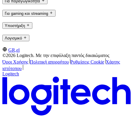
Για παραγωγικότητα
Για gaming και streaming
Υποστήριξη
Λογισμικό
GR,el
©2026 Logitech. Με την επιφύλαξη παντός δικαιώματος
Όροι Χρήσης
Πολιτική απορρήτου
Ρυθμίσεις Cookie
Χάρτης
ιστότοπου
Logitech