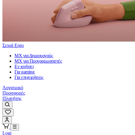
Σειρά Ergo
MX για Δημιουργούς
MX για Προγραμματιστές
Εν κινήσει
Για gaming
Για επιχειρήσεις
Λογισμικό
Προσφορές
Πλανήτης
Logi