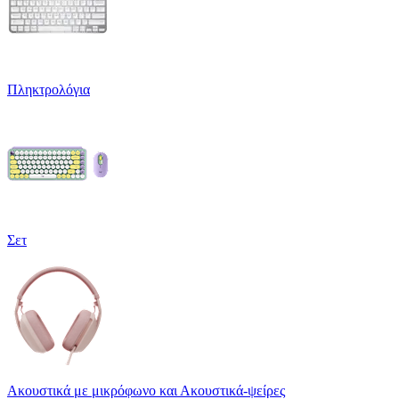
Πληκτρολόγια
Σετ
Ακουστικά με μικρόφωνο και Ακουστικά-ψείρες