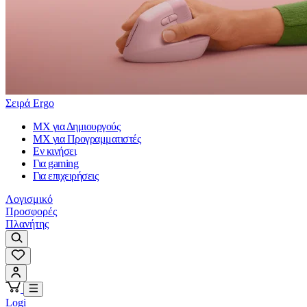
Σειρά Ergo
MX για Δημιουργούς
MX για Προγραμματιστές
Εν κινήσει
Για gaming
Για επιχειρήσεις
Λογισμικό
Προσφορές
Πλανήτης
Logi