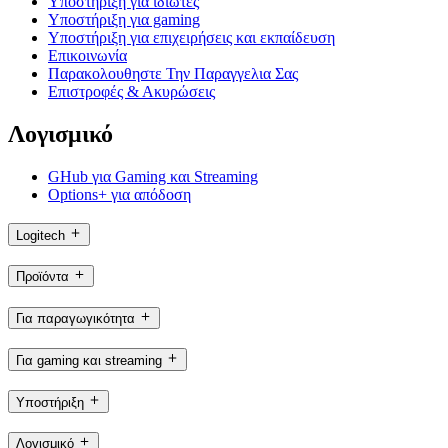
Υποστήριξη για ιδιώτες
Υποστήριξη για gaming
Υποστήριξη για επιχειρήσεις και εκπαίδευση
Επικοινωνία
Παρακολουθηστε Την Παραγγελια Σας
Επιστροφές & Ακυρώσεις
Λογισμικό
GHub για Gaming και Streaming
Options+ για απόδοση
Logitech
Προϊόντα
Για παραγωγικότητα
Για gaming και streaming
Υποστήριξη
Λογισμικό