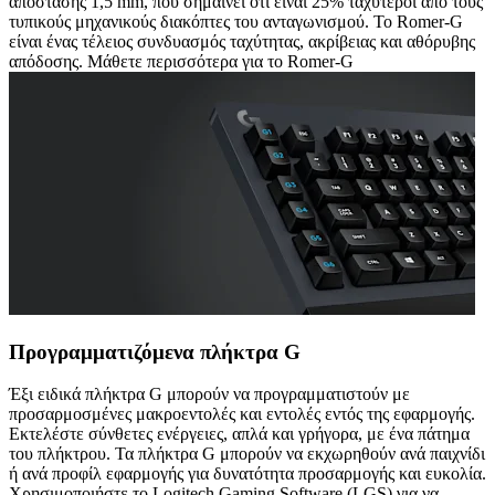
απόστασης 1,5 mm, που σημαίνει ότι είναι 25% ταχύτεροι από τους
τυπικούς μηχανικούς διακόπτες του ανταγωνισμού. Το Romer-G
είναι ένας τέλειος συνδυασμός ταχύτητας, ακρίβειας και αθόρυβης
απόδοσης. Μάθετε περισσότερα για το Romer-G
Προγραμματιζόμενα πλήκτρα G
Έξι ειδικά πλήκτρα G μπορούν να προγραμματιστούν με
προσαρμοσμένες μακροεντολές και εντολές εντός της εφαρμογής.
Εκτελέστε σύνθετες ενέργειες, απλά και γρήγορα, με ένα πάτημα
του πλήκτρου. Τα πλήκτρα G μπορούν να εκχωρηθούν ανά παιχνίδι
ή ανά προφίλ εφαρμογής για δυνατότητα προσαρμογής και ευκολία.
Χρησιμοποιήστε το Logitech Gaming Software (LGS) για να