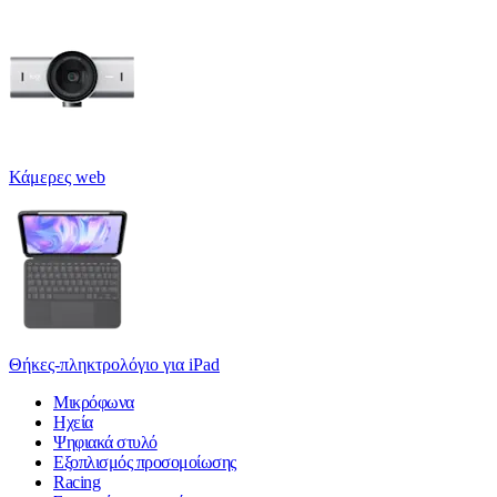
Κάμερες web
Θήκες-πληκτρολόγιο για iPad
Μικρόφωνα
Ηχεία
Ψηφιακά στυλό
Εξοπλισμός προσομοίωσης
Racing