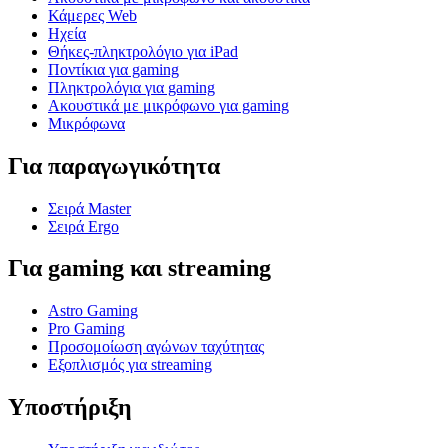
Κάμερες Web
Ηχεία
Θήκες-πληκτρολόγιο για iPad
Ποντίκια για gaming
Πληκτρολόγια για gaming
Ακουστικά με μικρόφωνο για gaming
Μικρόφωνα
Για παραγωγικότητα
Σειρά Master
Σειρά Ergo
Για gaming και streaming
Astro Gaming
Pro Gaming
Προσομοίωση αγώνων ταχύτητας
Εξοπλισμός για streaming
Υποστήριξη