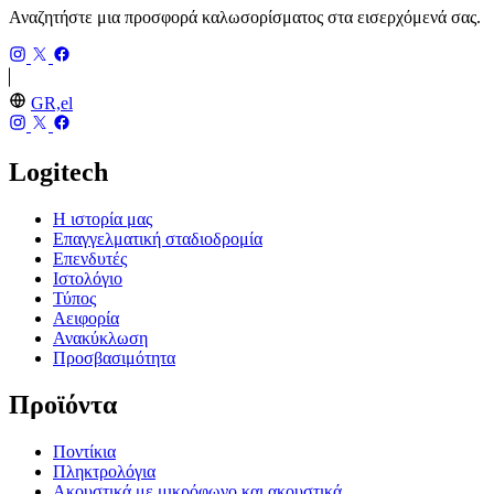
Αναζητήστε μια προσφορά καλωσορίσματος στα εισερχόμενά σας.
GR,el
Logitech
Η ιστορία μας
Επαγγελματική σταδιοδρομία
Επενδυτές
Ιστολόγιο
Τύπος
Αειφορία
Ανακύκλωση
Προσβασιμότητα
Προϊόντα
Ποντίκια
Πληκτρολόγια
Ακουστικά με μικρόφωνο και ακουστικά