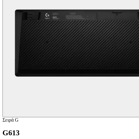
Σειρά G
G613