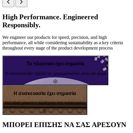
High Performance. Engineered
Responsibly.
We engineer our products for speed, precision, and high
performance, all while considering sustainability as a key criteria
throughout every stage of the product development process
Το πλαστικό έχει σημασία
Το πλαστικό δεν πρέπει να χρησιμοποιείται μόνο μία φορά
Η συσκευασία έχει σημασία
Δεν είναι μόνο ό,τι περιέχεται στη συσκευασία
ΜΠΟΡΕΙ ΕΠΙΣΗΣ ΝΑ ΣΑΣ ΑΡΕΣΟΥΝ