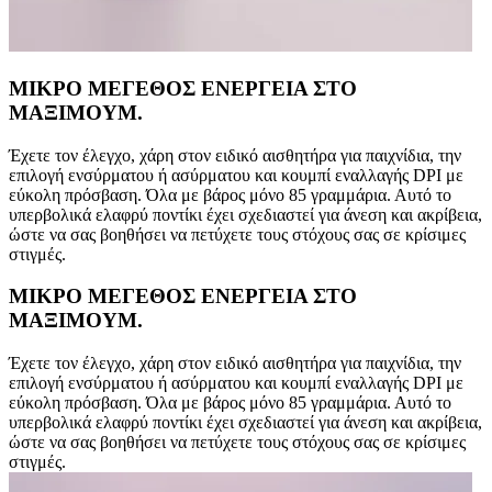
ΜΙΚΡΟ ΜΕΓΕΘΟΣ ΕΝΕΡΓΕΙΑ ΣΤΟ
ΜΑΞΙΜΟΥΜ.
Έχετε τον έλεγχο, χάρη στον ειδικό αισθητήρα για παιχνίδια, την
επιλογή ενσύρματου ή ασύρματου και κουμπί εναλλαγής DPI με
εύκολη πρόσβαση. Όλα με βάρος μόνο 85 γραμμάρια. Αυτό το
υπερβολικά ελαφρύ ποντίκι έχει σχεδιαστεί για άνεση και ακρίβεια,
ώστε να σας βοηθήσει να πετύχετε τους στόχους σας σε κρίσιμες
στιγμές.
ΜΙΚΡΟ ΜΕΓΕΘΟΣ ΕΝΕΡΓΕΙΑ ΣΤΟ
ΜΑΞΙΜΟΥΜ.
Έχετε τον έλεγχο, χάρη στον ειδικό αισθητήρα για παιχνίδια, την
επιλογή ενσύρματου ή ασύρματου και κουμπί εναλλαγής DPI με
εύκολη πρόσβαση. Όλα με βάρος μόνο 85 γραμμάρια. Αυτό το
υπερβολικά ελαφρύ ποντίκι έχει σχεδιαστεί για άνεση και ακρίβεια,
ώστε να σας βοηθήσει να πετύχετε τους στόχους σας σε κρίσιμες
στιγμές.