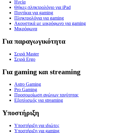
Ηχεία
Θήκες-πληκτρολόγιο για iPad
Ποντίκια για gaming
Πληκτρολόγια για gaming
Ακουστικά με μικρόφωνο για gaming
Μικρόφωνα
Για παραγωγικότητα
Σειρά Master
Σειρά Ergo
Για gaming και streaming
Astro Gaming
Pro Gaming
Προσομοίωση αγώνων ταχύτητας
Εξοπλισμός για streaming
Υποστήριξη
Υποστήριξη για ιδιώτες
Υποστήριξη για gaming