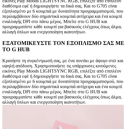
εικόνες Play Moods LIGHTSYNC RGB, επιλέξτε από επιπλέον
διαθέσιμα εφέ ή δημιουργήστε τα δικά σας. Και το G705 είναι
εξοπλισμένο με 6 κουμπιά με δυνατότητα προγραμματισμού, που
περιλαμβάνουν δύο σημαντικά κουμπιά αντίχειρα και ένα κουμπί
εναλλαγής DPI στο πάνω μέρος. Μπείτε στο G HUB και
προγραμματίστε κάθε κουμπί για βασικούς ελέγχους όπως άλμα,
αλλαγή όπλων και ενεργοποίηση ικανοτήτων.
ΕΞΑΤΟΜΙΚΕΥΣΤΕ ΤΟΝ ΕΞΟΠΛΙΣΜΟ ΣΑΣ ΜΕ
ΤΟ G HUB
Κρατήστε τη συγκέντρωσή σας, με ένα ποντίκι με άψογο στιλ και
υψηλή απόδοση. Χρησιμοποιήστε τις υπάρχουσες κινούμενες
εικόνες Play Moods LIGHTSYNC RGB, επιλέξτε από επιπλέον
διαθέσιμα εφέ ή δημιουργήστε τα δικά σας. Και το G705 είναι
εξοπλισμένο με 6 κουμπιά με δυνατότητα προγραμματισμού, που
περιλαμβάνουν δύο σημαντικά κουμπιά αντίχειρα και ένα κουμπί
εναλλαγής DPI στο πάνω μέρος. Μπείτε στο G HUB και
προγραμματίστε κάθε κουμπί για βασικούς ελέγχους όπως άλμα,
αλλαγή όπλων και ενεργοποίηση ικανοτήτων.