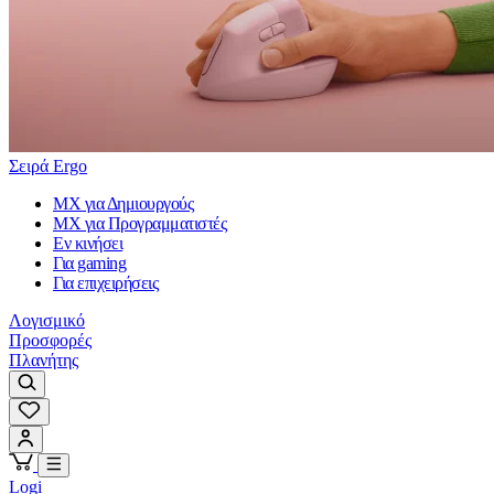
Σειρά Ergo
MX για Δημιουργούς
MX για Προγραμματιστές
Εν κινήσει
Για gaming
Για επιχειρήσεις
Λογισμικό
Προσφορές
Πλανήτης
Logi