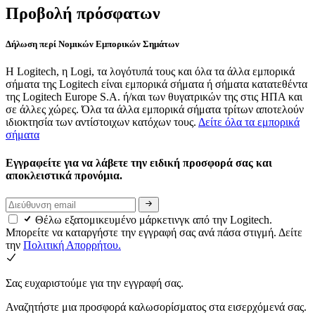
Προβολή πρόσφατων
Δήλωση περί Νομικών Εμπορικών Σημάτων
Η Logitech, η Logi, τα λογότυπά τους και όλα τα άλλα εμπορικά
σήματα της Logitech είναι εμπορικά σήματα ή σήματα κατατεθέντα
της Logitech Europe S.A. ή/και των θυγατρικών της στις ΗΠΑ και
σε άλλες χώρες. Όλα τα άλλα εμπορικά σήματα τρίτων αποτελούν
ιδιοκτησία των αντίστοιχων κατόχων τους.
Δείτε όλα τα εμπορικά
σήματα
Εγγραφείτε για να λάβετε την ειδική προσφορά σας και
αποκλειστικά προνόμια.
Θέλω εξατομικευμένο μάρκετινγκ από την Logitech.
Μπορείτε να καταργήστε την εγγραφή σας ανά πάσα στιγμή. Δείτε
την
Πολιτική Απορρήτου.
Σας ευχαριστούμε για την εγγραφή σας.
Αναζητήστε μια προσφορά καλωσορίσματος στα εισερχόμενά σας.