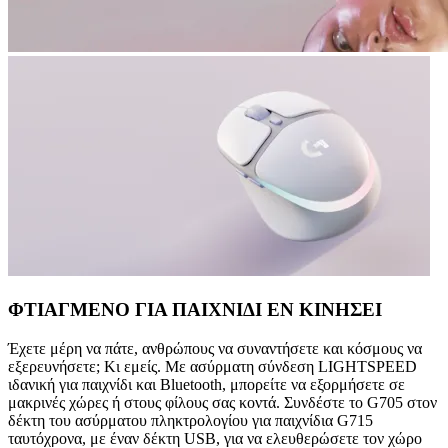
ΦΤΙΑΓΜΕΝΟ ΓΙΑ ΠΑΙΧΝΙΔΙ ΕΝ ΚΙΝΗΣΕΙ
Έχετε μέρη να πάτε, ανθρώπους να συναντήσετε και κόσμους να
εξερευνήσετε; Κι εμείς. Με ασύρματη σύνδεση LIGHTSPEED
ιδανική για παιχνίδι και Bluetooth, μπορείτε να εξορμήσετε σε
μακρινές χώρες ή στους φίλους σας κοντά. Συνδέστε το G705 στον
δέκτη του ασύρματου πληκτρολογίου για παιχνίδια G715
ταυτόχρονα, με έναν δέκτη USB, για να ελευθερώσετε τον χώρο