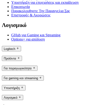
Υποστήριξη για επιχειρήσεις και εκπαίδευση
Επικοινωνία
Παρακολουθηστε Την Παραγγελια Σας
Επιστροφές & Ακυρώσεις
Λογισμικό
GHub για Gaming και Streaming
Options+ για απόδοση
Logitech
Προϊόντα
Για παραγωγικότητα
Για gaming και streaming
Υποστήριξη
Λογισμικό