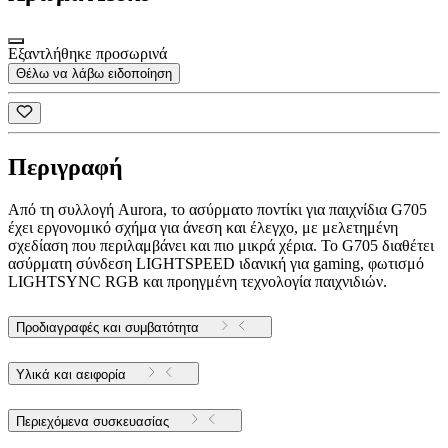
Εξαντλήθηκε προσωρινά
Θέλω να λάβω ειδοποίηση
Περιγραφή
Από τη συλλογή Aurora, το ασύρματο ποντίκι για παιχνίδια G705
έχει εργονομικό σχήμα για άνεση και έλεγχο, με μελετημένη
σχεδίαση που περιλαμβάνει και πιο μικρά χέρια. Το G705 διαθέτει
ασύρματη σύνδεση LIGHTSPEED ιδανική για gaming, φωτισμό
LIGHTSYNC RGB και προηγμένη τεχνολογία παιχνιδιών.
Προδιαγραφές και συμβατότητα
Υλικά και αειφορία
Περιεχόμενα συσκευασίας