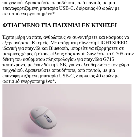
παιχνιδιού. Δραπετεύστε οπουδήποτε, από παντού, με μια
επαναφορτιζόμενη μπαταρία USB-C, διάρκειας 40 ωρών με
φωτισμό ενεργοποιημένο*.
ΦΤΙΑΓΜΕΝΟ ΓΙΑ ΠΑΙΧΝΙΔΙ ΕΝ ΚΙΝΗΣΕΙ
Έχετε μέρη να πάτε, ανθρώπους να συναντήσετε και κόσμους να
εξερευνήσετε; Κι εμείς. Με ασύρματη σύνδεση LIGHTSPEED
ιδανική για παιχνίδι και Bluetooth, μπορείτε να εξορμήσετε σε
μακρινές χώρες ή στους φίλους σας κοντά. Συνδέστε το G705 στον
δέκτη του ασύρματου πληκτρολογίου για παιχνίδια G715
ταυτόχρονα, με έναν δέκτη USB, για να ελευθερώσετε τον χώρο
παιχνιδιού. Δραπετεύστε οπουδήποτε, από παντού, με μια
επαναφορτιζόμενη μπαταρία USB-C, διάρκειας 40 ωρών με
φωτισμό ενεργοποιημένο*.