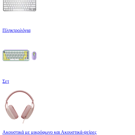
Πληκτρολόγια
Σετ
Ακουστικά με μικρόφωνο και Ακουστικά-ψείρες