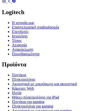
Logitech
Η ιστορία μας
Επαγγελματική σταδιοδρομία
Επενδυτές
Ιστολόγιο
Τύπος
Αειφορία
Ανακύκλωση
Προσβασιμότητα
Προϊόντα
Ποντίκια
Πληκτρολόγια
Ακουστικά με μικρόφωνο και ακουστικά
Κάμερες Web
Ηχεία
Θήκες-πληκτρολόγιο για iPad
Ποντίκια για gaming
Πληκτρολόγια για gaming
Ακουστικά με μικρόφωνο για gaming