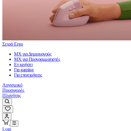
Σειρά Ergo
MX για Δημιουργούς
MX για Προγραμματιστές
Εν κινήσει
Για gaming
Για επιχειρήσεις
Λογισμικό
Προσφορές
Πλανήτης
Logi