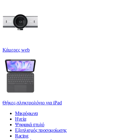
Κάμερες web
Θήκες-πληκτρολόγιο για iPad
Μικρόφωνα
Ηχεία
Ψηφιακά στυλό
Εξοπλισμός προσομοίωσης
Racing