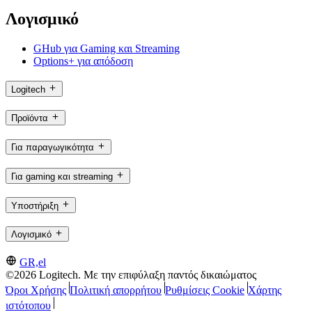
Λογισμικό
GHub για Gaming και Streaming
Options+ για απόδοση
Logitech
Προϊόντα
Για παραγωγικότητα
Για gaming και streaming
Υποστήριξη
Λογισμικό
GR,el
©2026 Logitech. Με την επιφύλαξη παντός δικαιώματος
Όροι Χρήσης
Πολιτική απορρήτου
Ρυθμίσεις Cookie
Χάρτης
ιστότοπου