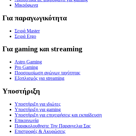
Μικρόφωνα
Για παραγωγικότητα
Σειρά Master
Σειρά Ergo
Για gaming και streaming
Astro Gaming
Pro Gaming
Προσομοίωση αγώνων ταχύτητας
Εξοπλισμός για streaming
Υποστήριξη
Υποστήριξη για ιδιώτες
Υποστήριξη για gaming
Υποστήριξη για επιχειρήσεις και εκπαίδευση
Επικοινωνία
Παρακολουθηστε Την Παραγγελια Σας
Επιστροφές & Ακυρώσεις