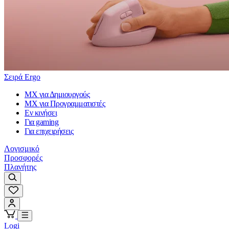
Σειρά Ergo
MX για Δημιουργούς
MX για Προγραμματιστές
Εν κινήσει
Για gaming
Για επιχειρήσεις
Λογισμικό
Προσφορές
Πλανήτης
Logi