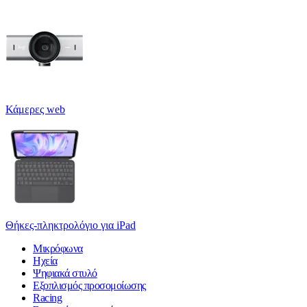
Κάμερες web
Θήκες-πληκτρολόγιο για iPad
Μικρόφωνα
Ηχεία
Ψηφιακά στυλό
Εξοπλισμός προσομοίωσης
Racing