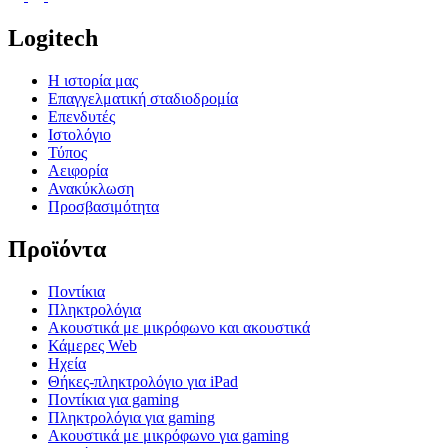
Logitech
Η ιστορία μας
Επαγγελματική σταδιοδρομία
Επενδυτές
Ιστολόγιο
Τύπος
Αειφορία
Ανακύκλωση
Προσβασιμότητα
Προϊόντα
Ποντίκια
Πληκτρολόγια
Ακουστικά με μικρόφωνο και ακουστικά
Κάμερες Web
Ηχεία
Θήκες-πληκτρολόγιο για iPad
Ποντίκια για gaming
Πληκτρολόγια για gaming
Ακουστικά με μικρόφωνο για gaming