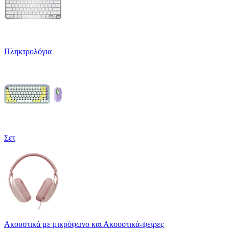
Πληκτρολόγια
Σετ
Ακουστικά με μικρόφωνο και Ακουστικά-ψείρες