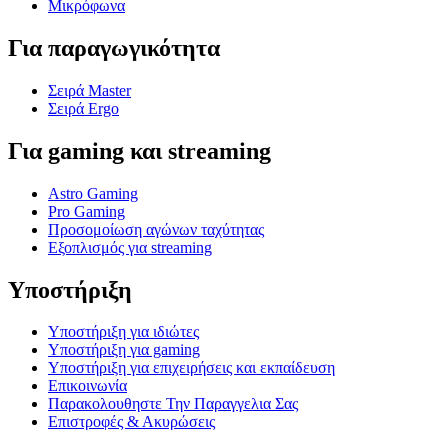
Μικρόφωνα
Για παραγωγικότητα
Σειρά Master
Σειρά Ergo
Για gaming και streaming
Astro Gaming
Pro Gaming
Προσομοίωση αγώνων ταχύτητας
Εξοπλισμός για streaming
Υποστήριξη
Υποστήριξη για ιδιώτες
Υποστήριξη για gaming
Υποστήριξη για επιχειρήσεις και εκπαίδευση
Επικοινωνία
Παρακολουθηστε Την Παραγγελια Σας
Επιστροφές & Ακυρώσεις