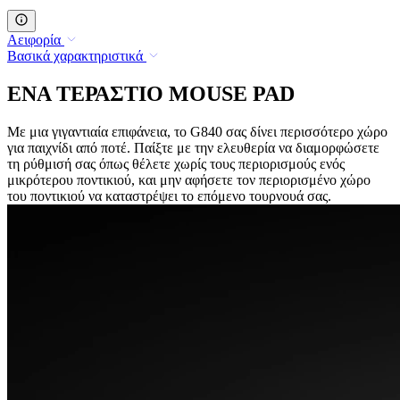
Αειφορία
Βασικά χαρακτηριστικά
ΕΝΑ ΤΕΡΑΣΤΙΟ MOUSE PAD
Με μια γιγαντιαία επιφάνεια, το G840 σας δίνει περισσότερο χώρο
για παιχνίδι από ποτέ. Παίξτε με την ελευθερία να διαμορφώσετε
τη ρύθμισή σας όπως θέλετε χωρίς τους περιορισμούς ενός
μικρότερου ποντικιού, και μην αφήσετε τον περιορισμένο χώρο
του ποντικιού να καταστρέψει το επόμενο τουρνουά σας.