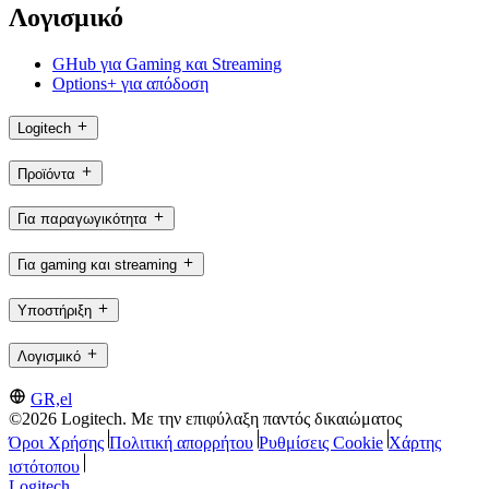
Λογισμικό
GHub για Gaming και Streaming
Options+ για απόδοση
Logitech
Προϊόντα
Για παραγωγικότητα
Για gaming και streaming
Υποστήριξη
Λογισμικό
GR,el
©2026 Logitech. Με την επιφύλαξη παντός δικαιώματος
Όροι Χρήσης
Πολιτική απορρήτου
Ρυθμίσεις Cookie
Χάρτης
ιστότοπου
Logitech