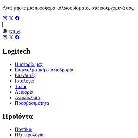
Αναζητήστε μια προσφορά καλωσορίσματος στα εισερχόμενά σας.
GR,el
Logitech
Η ιστορία μας
Επαγγελματική σταδιοδρομία
Επενδυτές
Ιστολόγιο
Τύπος
Αειφορία
Ανακύκλωση
Προσβασιμότητα
Προϊόντα
Ποντίκια
Πληκτρολόγια