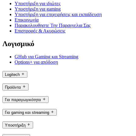
Υποστήριξη για ιδιώτες
Υποστήριξη για gaming
Υποστήριξη για επιχειρήσεις και εκπαίδευση
Επικοινωνία
Παρακολουθηστε Την Παραγγελια Σας
Επιστροφές & Ακυρώσεις
Λογισμικό
GHub για Gaming και Streaming
Options+ για απόδοση
Logitech
Προϊόντα
Για παραγωγικότητα
Για gaming και streaming
Υποστήριξη