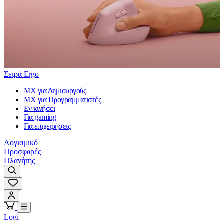
Σειρά Ergo
MX για Δημιουργούς
MX για Προγραμματιστές
Εν κινήσει
Για gaming
Για επιχειρήσεις
Λογισμικό
Προσφορές
Πλανήτης
Logi