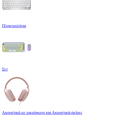
Πληκτρολόγια
Σετ
Ακουστικά με μικρόφωνο και Ακουστικά-ψείρες