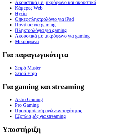
Ακουστικά με μικρόφωνο και ακουστικά
Κάμερες Web
Ηχεία
Θήκες-πληκτρολόγιο για iPad
Ποντίκια για gaming
Πληκτρολόγια για gaming
Ακουστικά με μικρόφωνο για gaming
Μικρόφωνα
Για παραγωγικότητα
Σειρά Master
Σειρά Ergo
Για gaming και streaming
Astro Gaming
Pro Gaming
Προσομοίωση αγώνων ταχύτητας
Εξοπλισμός για streaming
Υποστήριξη