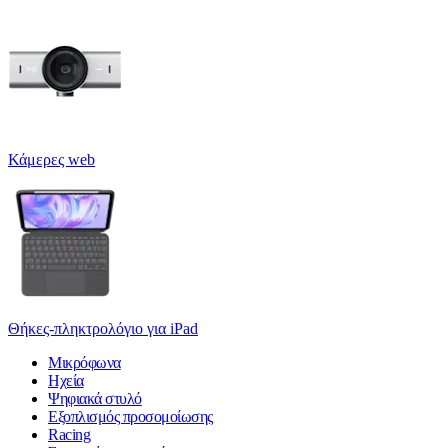
Κάμερες web
Θήκες-πληκτρολόγιο για iPad
Μικρόφωνα
Ηχεία
Ψηφιακά στυλό
Εξοπλισμός προσομοίωσης
Racing