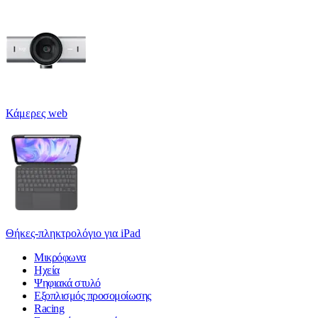
Κάμερες web
Θήκες-πληκτρολόγιο για iPad
Μικρόφωνα
Ηχεία
Ψηφιακά στυλό
Εξοπλισμός προσομοίωσης
Racing