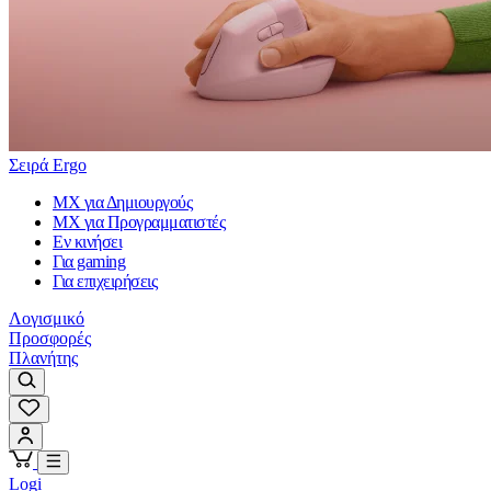
Σειρά Ergo
MX για Δημιουργούς
MX για Προγραμματιστές
Εν κινήσει
Για gaming
Για επιχειρήσεις
Λογισμικό
Προσφορές
Πλανήτης
Logi