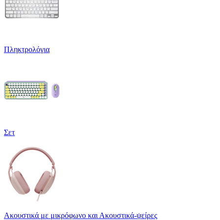
Πληκτρολόγια
Σετ
Ακουστικά με μικρόφωνο και Ακουστικά-ψείρες