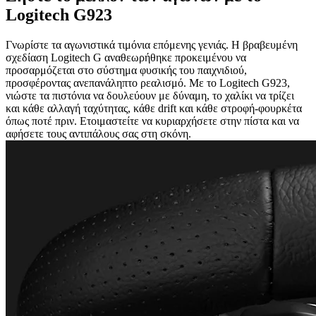
Logitech G923
Γνωρίστε τα αγωνιστικά τιμόνια επόμενης γενιάς. Η βραβευμένη
σχεδίαση Logitech G αναθεωρήθηκε προκειμένου να
προσαρμόζεται στο σύστημα φυσικής του παιχνιδιού,
προσφέροντας ανεπανάληπτο ρεαλισμό. Με το Logitech G923,
νιώστε τα πιστόνια να δουλεύουν με δύναμη, το χαλίκι να τρίζει
και κάθε αλλαγή ταχύτητας, κάθε drift και κάθε στροφή-φουρκέτα
όπως ποτέ πριν. Ετοιμαστείτε να κυριαρχήσετε στην πίστα και να
αφήσετε τους αντιπάλους σας στη σκόνη.