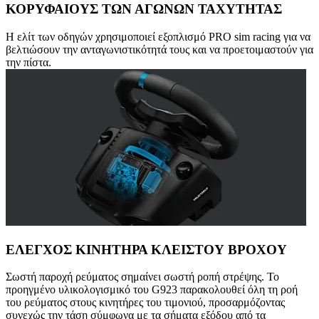
ΚΟΡΥΦΑΙΟΥΣ ΤΩΝ ΑΓΩΝΩΝ ΤΑΧΥΤΗΤΑΣ
Η ελίτ των οδηγών χρησιμοποιεί εξοπλισμό PRO sim racing για να
βελτιώσουν την ανταγωνιστικότητά τους και να προετοιμαστούν για
την πίστα.
ΕΛΕΓΧΟΣ ΚΙΝΗΤΗΡΑ ΚΛΕΙΣΤΟΥ ΒΡΟΧΟΥ
Σωστή παροχή ρεύματος σημαίνει σωστή ροπή στρέψης. Το
προηγμένο υλικολογισμικό του G923 παρακολουθεί όλη τη ροή
του ρεύματος στους κινητήρες του τιμονιού, προσαρμόζοντας
συνεχώς την τάση σύμφωνα με τα σήματα εξόδου από τα