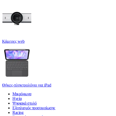
Κάμερες web
Θήκες-πληκτρολόγιο για iPad
Μικρόφωνα
Ηχεία
Ψηφιακά στυλό
Εξοπλισμός προσομοίωσης
Racing