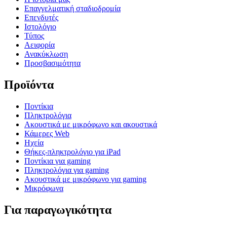
Επαγγελματική σταδιοδρομία
Επενδυτές
Ιστολόγιο
Τύπος
Αειφορία
Ανακύκλωση
Προσβασιμότητα
Προϊόντα
Ποντίκια
Πληκτρολόγια
Ακουστικά με μικρόφωνο και ακουστικά
Κάμερες Web
Ηχεία
Θήκες-πληκτρολόγιο για iPad
Ποντίκια για gaming
Πληκτρολόγια για gaming
Ακουστικά με μικρόφωνο για gaming
Μικρόφωνα
Για παραγωγικότητα