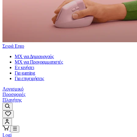
Σειρά Ergo
MX για Δημιουργούς
MX για Προγραμματιστές
Εν κινήσει
Για gaming
Για επιχειρήσεις
Λογισμικό
Προσφορές
Πλανήτης
Logi