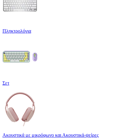
Πληκτρολόγια
Σετ
Ακουστικά με μικρόφωνο και Ακουστικά-ψείρες