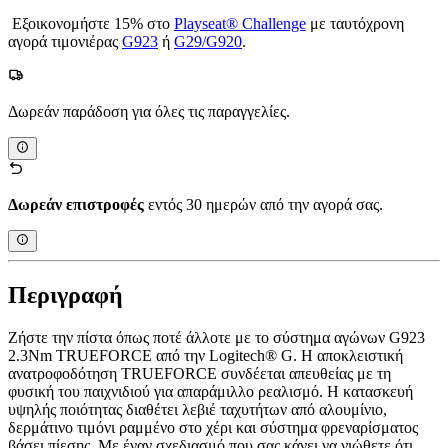
Εξοικονομήστε 15% στο
Playseat® Challenge
με ταυτόχρονη
αγορά τιμονιέρας
G923
ή
G29/G920
.
Δωρεάν παράδοση για όλες τις παραγγελίες.
Δωρεάν επιστροφές
εντός 30 ημερών από την αγορά σας.
Περιγραφή
Ζήστε την πίστα όπως ποτέ άλλοτε με το σύστημα αγώνων G923
2.3Nm TRUEFORCE από την Logitech® G. Η αποκλειστική
ανατροφοδότηση TRUEFORCE συνδέεται απευθείας με τη
φυσική του παιχνιδιού για απαράμιλλο ρεαλισμό. Η κατασκευή
υψηλής ποιότητας διαθέτει λεβιέ ταχυτήτων από αλουμίνιο,
δερμάτινο τιμόνι ραμμένο στο χέρι και σύστημα φρεναρίσματος
βάσει πίεσης. Με έναν σχεδιασμό που σας κάνει να νιώθετε ότι