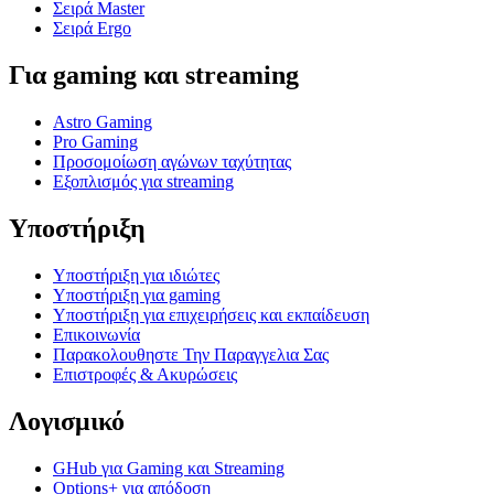
Σειρά Master
Σειρά Ergo
Για gaming και streaming
Astro Gaming
Pro Gaming
Προσομοίωση αγώνων ταχύτητας
Εξοπλισμός για streaming
Υποστήριξη
Υποστήριξη για ιδιώτες
Υποστήριξη για gaming
Υποστήριξη για επιχειρήσεις και εκπαίδευση
Επικοινωνία
Παρακολουθηστε Την Παραγγελια Σας
Επιστροφές & Ακυρώσεις
Λογισμικό
GHub για Gaming και Streaming
Options+ για απόδοση