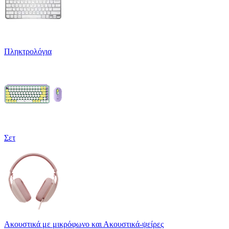
Πληκτρολόγια
Σετ
Ακουστικά με μικρόφωνο και Ακουστικά-ψείρες