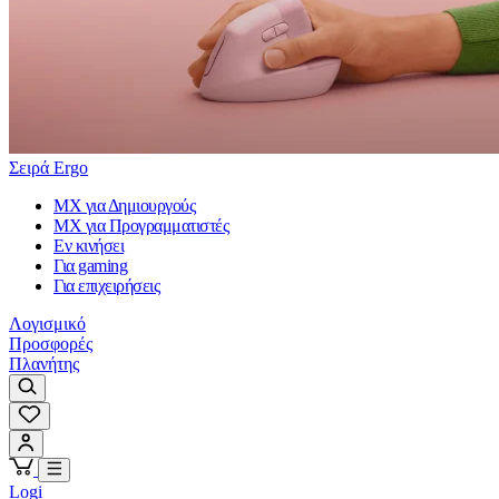
Σειρά Ergo
MX για Δημιουργούς
MX για Προγραμματιστές
Εν κινήσει
Για gaming
Για επιχειρήσεις
Λογισμικό
Προσφορές
Πλανήτης
Logi