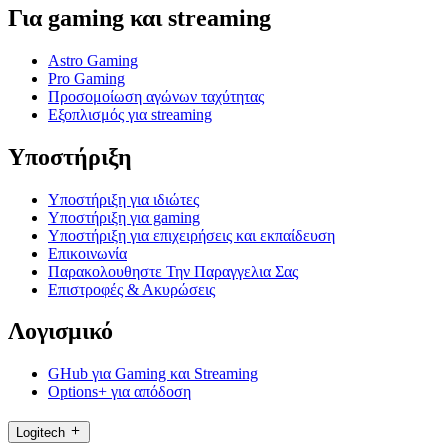
Για gaming και streaming
Astro Gaming
Pro Gaming
Προσομοίωση αγώνων ταχύτητας
Εξοπλισμός για streaming
Υποστήριξη
Υποστήριξη για ιδιώτες
Υποστήριξη για gaming
Υποστήριξη για επιχειρήσεις και εκπαίδευση
Επικοινωνία
Παρακολουθηστε Την Παραγγελια Σας
Επιστροφές & Ακυρώσεις
Λογισμικό
GHub για Gaming και Streaming
Options+ για απόδοση
Logitech