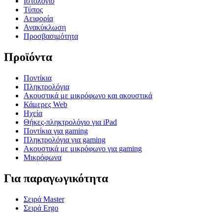
Ιστολόγιο
Τύπος
Αειφορία
Ανακύκλωση
Προσβασιμότητα
Προϊόντα
Ποντίκια
Πληκτρολόγια
Ακουστικά με μικρόφωνο και ακουστικά
Κάμερες Web
Ηχεία
Θήκες-πληκτρολόγιο για iPad
Ποντίκια για gaming
Πληκτρολόγια για gaming
Ακουστικά με μικρόφωνο για gaming
Μικρόφωνα
Για παραγωγικότητα
Σειρά Master
Σειρά Ergo