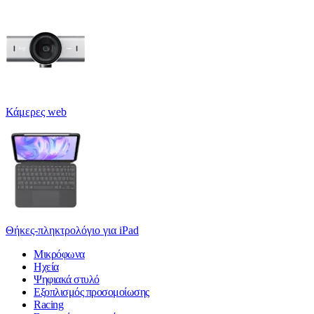
Κάμερες web
Θήκες-πληκτρολόγιο για iPad
Μικρόφωνα
Ηχεία
Ψηφιακά στυλό
Εξοπλισμός προσομοίωσης
Racing