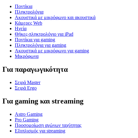
Ποντίκια
Πληκτρολόγια
Ακουστικά με μικρόφωνο και ακουστικά
Κάμερες Web
Ηχεία
Θήκες-πληκτρολόγιο για iPad
Ποντίκια για gaming
Πληκτρολόγια για gaming
Ακουστικά με μικρόφωνο για gaming
Μικρόφωνα
Για παραγωγικότητα
Σειρά Master
Σειρά Ergo
Για gaming και streaming
Astro Gaming
Pro Gaming
Προσομοίωση αγώνων ταχύτητας
Εξοπλισμός για streaming