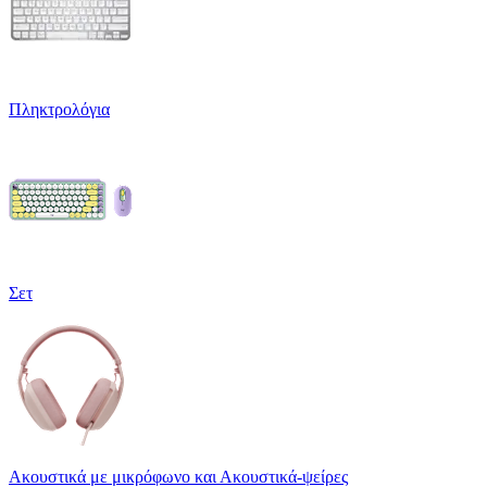
Πληκτρολόγια
Σετ
Ακουστικά με μικρόφωνο και Ακουστικά-ψείρες