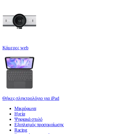
Κάμερες web
Θήκες-πληκτρολόγιο για iPad
Μικρόφωνα
Ηχεία
Ψηφιακά στυλό
Εξοπλισμός προσομοίωσης
Racing