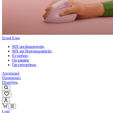
Σειρά Ergo
MX για Δημιουργούς
MX για Προγραμματιστές
Εν κινήσει
Για gaming
Για επιχειρήσεις
Λογισμικό
Προσφορές
Πλανήτης
Logi