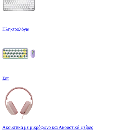
Πληκτρολόγια
Σετ
Ακουστικά με μικρόφωνο και Ακουστικά-ψείρες