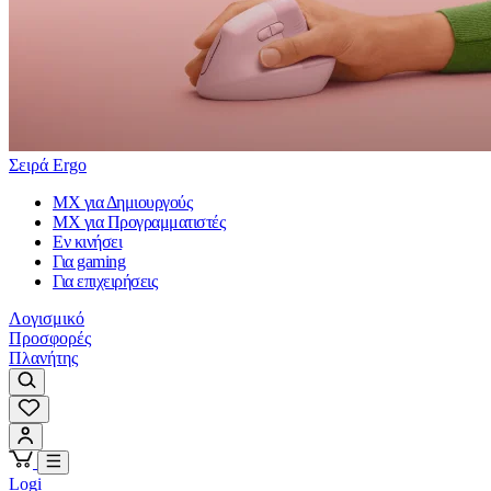
Σειρά Ergo
MX για Δημιουργούς
MX για Προγραμματιστές
Εν κινήσει
Για gaming
Για επιχειρήσεις
Λογισμικό
Προσφορές
Πλανήτης
Logi