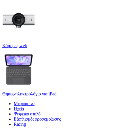
Κάμερες web
Θήκες-πληκτρολόγιο για iPad
Μικρόφωνα
Ηχεία
Ψηφιακά στυλό
Εξοπλισμός προσομοίωσης
Racing