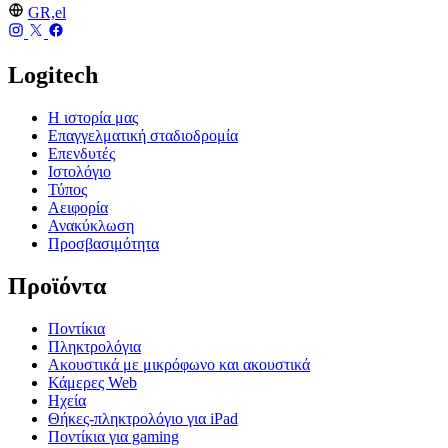
GR,el
Logitech
Η ιστορία μας
Επαγγελματική σταδιοδρομία
Επενδυτές
Ιστολόγιο
Τύπος
Αειφορία
Ανακύκλωση
Προσβασιμότητα
Προϊόντα
Ποντίκια
Πληκτρολόγια
Ακουστικά με μικρόφωνο και ακουστικά
Κάμερες Web
Ηχεία
Θήκες-πληκτρολόγιο για iPad
Ποντίκια για gaming