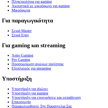
Πληκτρολόγια για gaming
Ακουστικά με μικρόφωνο για gaming
Μικρόφωνα
Για παραγωγικότητα
Σειρά Master
Σειρά Ergo
Για gaming και streaming
Astro Gaming
Pro Gaming
Προσομοίωση αγώνων ταχύτητας
Εξοπλισμός για streaming
Υποστήριξη
Υποστήριξη για ιδιώτες
Υποστήριξη για gaming
Υποστήριξη για επιχειρήσεις και εκπαίδευση
Επικοινωνία
Παρακολουθηστε Την Παραγγελια Σας