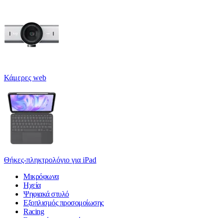
Κάμερες web
Θήκες-πληκτρολόγιο για iPad
Μικρόφωνα
Ηχεία
Ψηφιακά στυλό
Εξοπλισμός προσομοίωσης
Racing