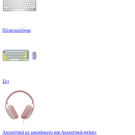
Πληκτρολόγια
Σετ
Ακουστικά με μικρόφωνο και Ακουστικά-ψείρες