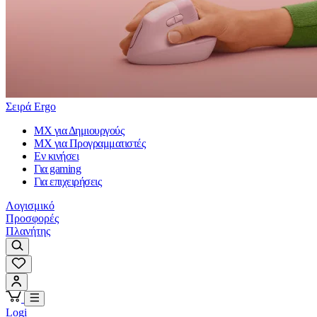
Σειρά Ergo
MX για Δημιουργούς
MX για Προγραμματιστές
Εν κινήσει
Για gaming
Για επιχειρήσεις
Λογισμικό
Προσφορές
Πλανήτης
Logi