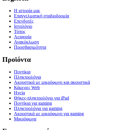
Η ιστορία μας
Επαγγελματική σταδιοδρομία
Επενδυτές
Ιστολόγιο
Τύπος
Αειφορία
Ανακύκλωση
Προσβασιμότητα
Προϊόντα
Ποντίκια
Πληκτρολόγια
Ακουστικά με μικρόφωνο και ακουστικά
Κάμερες Web
Ηχεία
Θήκες-πληκτρολόγιο για iPad
Ποντίκια για gaming
Πληκτρολόγια για gaming
Ακουστικά με μικρόφωνο για gaming
Μικρόφωνα