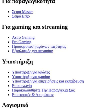
Για παραγωγικότητα
Σειρά Master
Σειρά Ergo
Για gaming και streaming
Astro Gaming
Pro Gaming
Προσομοίωση αγώνων ταχύτητας
Εξοπλισμός για streaming
Υποστήριξη
Υποστήριξη για ιδιώτες
Υποστήριξη για gaming
Υποστήριξη για επιχειρήσεις και εκπαίδευση
Επικοινωνία
Παρακολουθηστε Την Παραγγελια Σας
Επιστροφές & Ακυρώσεις
Λογισμικό