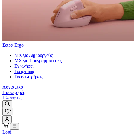
Σειρά Ergo
MX για Δημιουργούς
MX για Προγραμματιστές
Εν κινήσει
Για gaming
Για επιχειρήσεις
Λογισμικό
Προσφορές
Πλανήτης
Logi