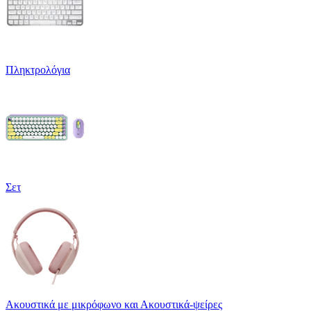
Πληκτρολόγια
Σετ
Ακουστικά με μικρόφωνο και Ακουστικά-ψείρες