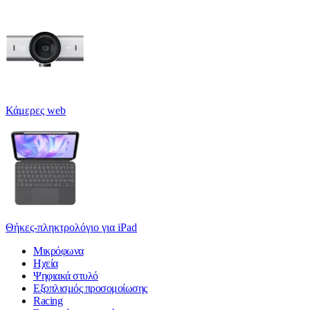
Κάμερες web
Θήκες-πληκτρολόγιο για iPad
Μικρόφωνα
Ηχεία
Ψηφιακά στυλό
Εξοπλισμός προσομοίωσης
Racing