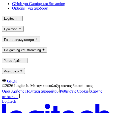
GHub για Gaming και Streaming
Options+ για απόδοση
Logitech
Προϊόντα
Για παραγωγικότητα
Για gaming και streaming
Υποστήριξη
Λογισμικό
GR,el
©2026 Logitech. Με την επιφύλαξη παντός δικαιώματος
Όροι Χρήσης
Πολιτική απορρήτου
Ρυθμίσεις Cookie
Χάρτης
ιστότοπου
Logitech